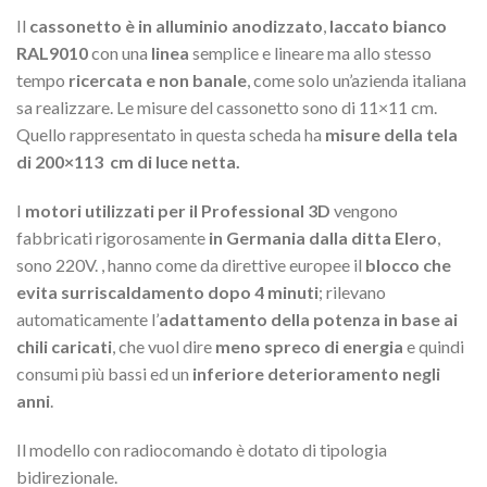
Il
cassonetto è in alluminio anodizzato
,
laccato bianco
RAL9010
con una
linea
semplice e lineare ma allo stesso
tempo
ricercata e non banale
, come solo un’azienda italiana
sa realizzare. Le misure del cassonetto sono di 11×11 cm.
Quello rappresentato in questa scheda ha
misure della tela
di 200×113 cm di luce netta.
I
motori utilizzati per il Professional 3D
vengono
fabbricati rigorosamente
in Germania dalla ditta Elero
,
sono 220V. , hanno come da direttive europee il
blocco che
evita surriscaldamento dopo 4 minuti
; rilevano
automaticamente l’
adattamento della potenza in base ai
chili caricati
, che vuol dire
meno spreco di energia
e quindi
consumi più bassi ed un
inferiore deterioramento negli
anni
.
Il modello con radiocomando è dotato di tipologia
bidirezionale.