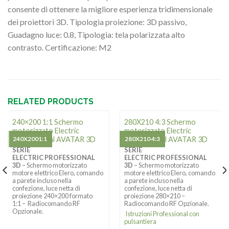
consente di ottenere la migliore esperienza tridimensionale
dei proiettori 3D. Tipologia proiezione: 3D passivo,
Guadagno luce: 0.8, Tipologia: tela polarizzata alto
contrasto. Certificazione: M2
RELATED PRODUCTS
240×200 1:1 Schermo
280X210 4:3 Schermo
motorizzato Electric
motorizzato Electric
Professional AVATAR 3D
240X2001:1
Professional AVATAR 3D
280X210 4:3
SERIE
SERIE
ELECTRIC PROFESSIONAL
ELECTRIC PROFESSIONAL
3D
– Schermo motorizzato
3D
– Schermo motorizzato
motore elettrico Elero, comando
motore elettrico Elero, comando
a parete incluso nella
a parete incluso nella
confezione, luce netta di
confezione, luce netta di
proiezione 240×200 formato
proiezione 280×210 –
1:1 – Radiocomando RF
Radiocomando RF Opzionale.
Opzionale.
Istruzioni Professional con
pulsantiera