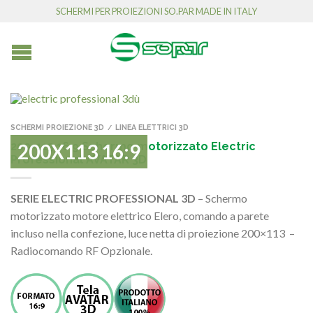
SCHERMI PER PROIEZIONI SO.PAR MADE IN ITALY
SCHERMI PROIEZIONE 3D
LINEA ELETTRICI 3D
/
200×113 16:9 Schermo motorizzato Electric
200X113 16:9
Professional AVATAR 3D
SERIE ELECTRIC PROFESSIONAL 3D
– Schermo
motorizzato motore elettrico Elero, comando a parete
incluso nella confezione, luce netta di proiezione 200×113 –
Radiocomando RF Opzionale.