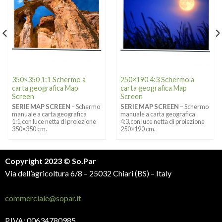
350×350 1:1 Schermo a
250×190 4:3 Schermo a
carta geografica Map
carta geografica Map
Screen
Screen
SERIE MAP SCREEN
– Schermo
SERIE MAP SCREEN
– Schermo
manuale a carta geografica
manuale a carta geografica
1:1,con luce netta di proiezione
4:3,con luce netta di proiezione
350×350 cm.
250×190 cm.
Copyright 2023 © So.Par
Via dell’agricoltura 6/8 – 25032 Chiari (BS) – Italy
commerciale@sopar.it
P.IVA: 00634780985