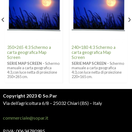
350×265 4:3 Schermo a
240×180 4:3 Schermo a
carta geografica Map
carta geografica Map
Screen
Screen
SERIE MAP SCREEN
– Schermo
SERIE MAP SCREEN
– Schermo
manuale a carta geografica
manuale a carta geografica
4:3,con luce netta di proiezione
4:3,con luce netta di proiezione
350×265 cm.
220×165 cm.
Copyright 2023 © So.Par
Via dell’agricoltura 6/8 – 25032 Chiari (BS) – Italy
commerciale@sopar.it
P.IVA: 00634780985