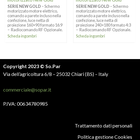
SERIE NEW GOLD
– Schermo
SERIE NEW GOLD
– Schermo
motorizzato motore elettrico,
motorizzato motore elettrico,
comando a parete incluso nella
comando a parete incluso nella
confezione, luce netta di
confezione, luce netta di
proiezione 160×90 formato 16:9
proiezione 240×180 formato 4:3
– Radiocomando RF Opzionale.
– Radiocomando RF Opzionale.
Scheda ingombri
Scheda ingombri
Copyright 2023 © So.Par
Via dell’agricoltura 6/8 – 25032 Chiari (BS) – Italy
commerciale@sopar.it
P.IVA: 00634780985
Trattamento dati personali
Politica gestione Cookies