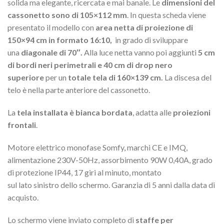
solida ma elegante, ricercata e mai banale. Le
dimensioni del
cassonetto sono di 105×112 mm
. In questa scheda viene
presentato il modello con
area netta di proiezione di
150×94 cm in formato 16:10,
in grado di sviluppare
una
diagonale di 70″.
Alla luce netta vanno poi aggiunti
5 cm
di bordi neri perimetrali e 40 cm di drop nero
superiore
per un
totale tela di 160×139 cm.
La discesa del
telo è nella parte anteriore del cassonetto.
La
tela installata è bianca bordata
, adatta alle
proiezioni
frontali
.
Motore elettrico monofase Somfy, marchi CE e IMQ,
alimentazione 230V-50Hz, assorbimento 90W 0,40A, grado
di protezione IP44, 17 giri al minuto, montato
sul lato sinistro dello schermo. Garanzia di 5 anni dalla data di
acquisto.
Lo schermo viene inviato completo di
staffe per