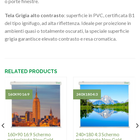
o porte finestre.
Tela Grigia alto contrasto
: superficie in PVC, certificata B1
del tipo ignifugo, ad alta riflettenza. Ideale per proiezione in
ambienti quasi o totalmente oscurati, la speciale superficie
grigia garantisce elevato contrasto e resa cromatica.
RELATED PRODUCTS
160X90 16:9
240X180 4:3
160×90 16:9 Schermo
240×180 4:3 Schermo
motorizzato New Gold
motorizzato New Gold