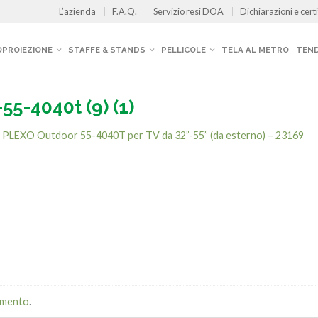
L’azienda
F.A.Q.
Servizio resi DOA
Dichiarazioni e certi
OPROIEZIONE
STAFFE & STANDS
PELLICOLE
TELA AL METRO
TEND
55-4040t (9) (1)
n
PLEXO Outdoor 55-4040T per TV da 32”-55” (da esterno) – 23169
mmento
.