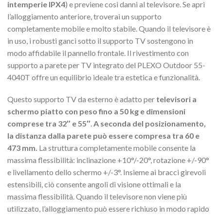
intemperie IPX4
) e previene così danni al televisore. Se apri
l’alloggiamento anteriore, troverai un supporto
completamente mobile e molto stabile. Quando il televisore è
in uso, i robusti ganci sotto il supporto TV sostengono in
modo affidabile il pannello frontale. Il rivestimento con
supporto a parete per TV integrato del PLEXO Outdoor 55-
4040T offre un equilibrio ideale tra estetica e funzionalità.
Questo supporto TV da esterno è adatto per
televisori a
schermo piatto con peso fino a 50 kg e dimensioni
comprese tra 32″ e 55″
.
A seconda del posizionamento,
la distanza dalla parete può essere compresa tra 60 e
473 mm.
La struttura completamente mobile consente la
massima flessibilità: inclinazione +10°/-20°, rotazione +/-90°
e livellamento dello schermo +/-3°. Insieme ai bracci girevoli
estensibili, ciò consente angoli di visione ottimali e la
massima flessibilità. Quando il televisore non viene più
utilizzato, l’alloggiamento può essere richiuso in modo rapido