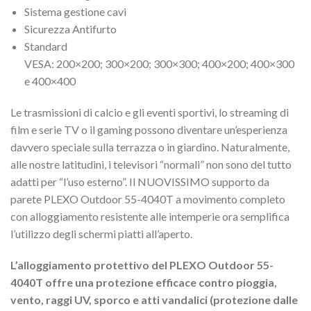
Sistema gestione cavi
Sicurezza Antifurto
Standard
VESA: 200×200; 300×200; 300×300; 400×200; 400×300
e 400×400
Le trasmissioni di calcio e gli eventi sportivi, lo streaming di
film e serie TV o il gaming possono diventare un’esperienza
davvero speciale sulla terrazza o in giardino. Naturalmente,
alle nostre latitudini, i televisori “normali” non sono del tutto
adatti per “l’uso esterno”. Il NUOVISSIMO supporto da
parete PLEXO Outdoor 55-4040T a movimento completo
con alloggiamento resistente alle intemperie ora semplifica
l’utilizzo degli schermi piatti all’aperto.
L’alloggiamento protettivo del PLEXO Outdoor 55-
4040T offre una protezione efficace contro pioggia,
vento, raggi UV, sporco e atti vandalici (protezione dalle