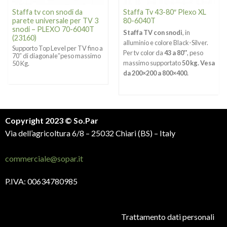
Staffa tv con snodi da
Staffa Tv 43-80″ Plexo XL
parete universale per TV 3
80-6040T
snodi – PLEXO 70-6040T
Staffa TV con snodi
, in
(23160)
alluminio e colore Black-Silver.
Supporto Top Level per TV fino a
Per tv color da
43 a 80″
, peso
70″ di diagonale″peso massimo
massimo supportato
50 kg. Vesa
50 Kg.
da 200×200 a 800×400.
Copyright 2023 © So.Par
Via dell’agricoltura 6/8 – 25032 Chiari (BS) – Italy
commerciale@sopar.it
P.IVA: 00634780985
Trattamento dati personali