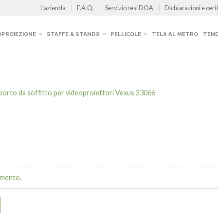
L’azienda
F.A.Q.
Servizio resi DOA
Dichiarazioni e certi
OPROIEZIONE
STAFFE & STANDS
PELLICOLE
TELA AL METRO
TEND
orto da soffitto per videoproiettori Vexus 23066
mmento
.