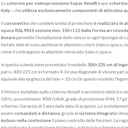
Lo
schermo per videoproiezione Sopar Amalfi
è uno
schermo 
Italy
– che
utilizza esclusivamente componenti di altissima qu
Il
cassonetto
che contiene la tela di proiezione
è realizzato in a
opaco RAL9010 sezione mm. 105×112 dalla forma arrotonda
lineare
permette l’installazione dello stesso in ogni tipologia di c
testate laterali sono anch’esse in alluminio colore bianco opaco, 
come il contrappeso in alluminio verniciato bianco opaco.
In questa scheda viene presentato il modello
300×225 cm di ing
pari a 300×225 cm in formato 4:3 e una diagonale di visione pari a
equivale alla larghezza del telo + 10 cm (in questo modello l’ingo
Il Motore installato sullo schermo Amalfi è un motore elettrico 
50Hz, assorbimento 90W 0,40A, grado di protezione IP44, 17 giri a
schermo. Garanzia di 5 anni dalla data di acquisto. Lo srotolament
essere
comandati a distanza
, grazie al
sistema integrato
che p
incluso nella confezione
il pieno controllo delle funzioni. La rego
già realizzata in produzione dai tecnici,
tuttavia lo schermo può e