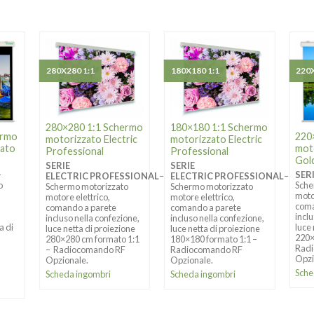
280X280 1:1
180X180 1:1
220X
280×280 1:1 Schermo
180×180 1:1 Schermo
ermo
220
motorizzato Electric
motorizzato Electric
dato
mot
Professional
Professional
Gol
SERIE
SERIE
–
SER
ELECTRIC PROFESSIONAL
–
ELECTRIC PROFESSIONAL
–
o
Sche
Schermo motorizzato
Schermo motorizzato
moto
motore elettrico,
motore elettrico,
coma
comando a parete
comando a parete
incl
incluso nella confezione,
incluso nella confezione,
a di
luce
luce netta di proiezione
luce netta di proiezione
220×
280×280 cm formato 1:1
180×180 formato 1:1 –
Rad
– Radiocomando RF
Radiocomando RF
Opzi
Opzionale.
Opzionale.
Sche
Scheda ingombri
Scheda ingombri