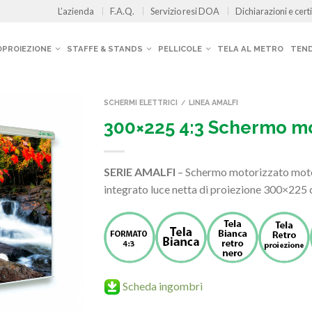
L’azienda
F.A.Q.
Servizio resi DOA
Dichiarazioni e certi
OPROIEZIONE
STAFFE & STANDS
PELLICOLE
TELA AL METRO
TEND
SCHERMI ELETTRICI
LINEA AMALFI
/
300×225 4:3 Schermo mo
SERIE AMALFI
– Schermo motorizzato moto
integrato luce netta di proiezione 300×225 
Scheda ingombri