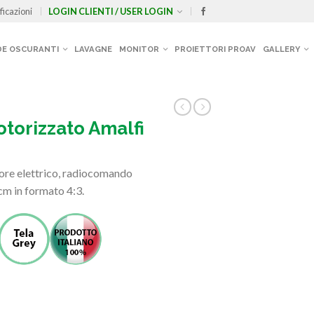
ficazioni
LOGIN CLIENTI / USER LOGIN
E OSCURANTI
LAVAGNE
MONITOR
PROIETTORI PROAV
GALLERY
torizzato Amalfi
re elettrico, radiocomando
cm in formato 4:3.