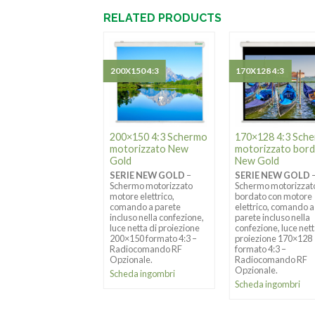
RELATED PRODUCTS
X107 16:9
200X150 4:3
170X128 4:3
×107 16:9
200×150 4:3 Schermo
170×128 4:3 Sch
ermo motorizzato
motorizzato New
motorizzato bor
rdato New Gold
Gold
New Gold
RIE NEW GOLD
–
SERIE NEW GOLD
–
SERIE NEW GOLD
ermo motorizzato
Schermo motorizzato
Schermo motorizzat
dato con motore
motore elettrico,
bordato con motore
ttrico, comando a
comando a parete
elettrico, comando a
te incluso nella
incluso nella confezione,
parete incluso nella
ezione, luce netta di
luce netta di proiezione
confezione, luce nett
iezione 190×107
200×150 formato 4:3 –
proiezione 170×128
mato 16:9 –
Radiocomando RF
formato 4:3 –
iocomando RF
Opzionale.
Radiocomando RF
ionale.
Opzionale.
Scheda ingombri
eda ingombri
Scheda ingombri