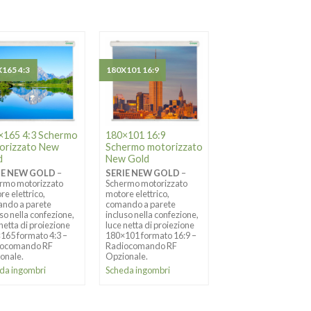
165 4:3
180X101 16:9
170X96 16:9
×165 4:3 Schermo
180×101 16:9
170×96 16:9 Sche
orizzato New
Schermo motorizzato
motorizzato bord
d
New Gold
New Gold
IE NEW GOLD
–
SERIE NEW GOLD
–
SERIE NEW GOLD
–
rmo motorizzato
Schermo motorizzato
Schermo motorizzato
re elettrico,
motore elettrico,
bordato con motore
ndo a parete
comando a parete
elettrico, comando a
uso nella confezione,
incluso nella confezione,
parete incluso nella
 netta di proiezione
luce netta di proiezione
confezione, luce netta
165 formato 4:3 –
180×101 formato 16:9 –
proiezione 170×96
iocomando RF
Radiocomando RF
formato 16:9 –
onale.
Opzionale.
Radiocomando RF
Opzionale.
da ingombri
Scheda ingombri
Scheda ingombri