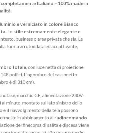
completamente Italiano – 100% made in
alità
.
lluminio e verniciato in colore Bianco
ta.
Lo
stile estremamente elegante e
ontesto, business o area privata che sia. Le
dalla forma arrotondata ed accattivante,
ombro totale
, con luce netta di proiezione
 148 pollici. L’ingombro del cassonetto
mbro è di 310 cm).
monofase, marchio CE, alimentazione 230V-
l minuto, montato sul lato sinistro dello
o e il riavvolgimento della tela possono
ermette in abbinamento al
radiocomando
lazione dei finecorsa di salita e discesa viene
ssere fermato anche ad altezze intermedie.