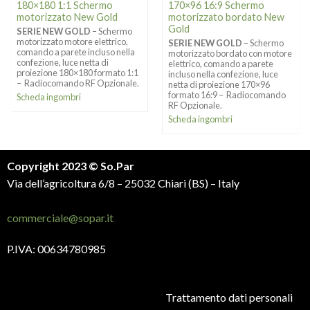
180×180 1:1 Schermo
170×96 16:9 Schermo
motorizzato New Gold
motorizzato bordato New
Gold
SERIE NEW GOLD
– Schermo
motorizzato motore elettrico,
SERIE NEW GOLD
– Schermo
comando a parete incluso nella
motorizzato bordato con motore
confezione, luce netta di
elettrico, comando a parete
proiezione 180×180 formato 1:1
incluso nella confezione, luce
– Radiocomando RF Opzionale.
netta di proiezione 170×96
formato 16:9 – Radiocomando
Scheda ingombri
RF Opzionale.
Scheda ingombri
Copyright 2023 © So.Par
Via dell’agricoltura 6/8 – 25032 Chiari (BS) – Italy
commerciale@sopar.it
P.IVA: 00634780985
Trattamento dati personali