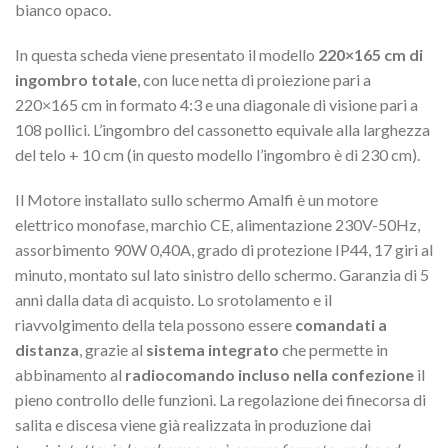
bianco opaco.
In questa scheda viene presentato il modello
220×165 cm di
ingombro totale
, con luce netta di proiezione pari a
220×165 cm in formato 4:3 e una diagonale di visione pari a
108 pollici. L’ingombro del cassonetto equivale alla larghezza
del telo + 10 cm (in questo modello l’ingombro è di 230 cm).
Il Motore installato sullo schermo Amalfi è un motore
elettrico monofase, marchio CE, alimentazione 230V-50Hz,
assorbimento 90W 0,40A, grado di protezione IP44, 17 giri al
minuto, montato sul lato sinistro dello schermo. Garanzia di 5
anni dalla data di acquisto. Lo srotolamento e il
riavvolgimento della tela possono essere
comandati a
distanza
, grazie al
sistema integrato
che permette in
abbinamento al
radiocomando incluso nella confezione
il
pieno controllo delle funzioni. La regolazione dei finecorsa di
salita e discesa viene già realizzata in produzione dai