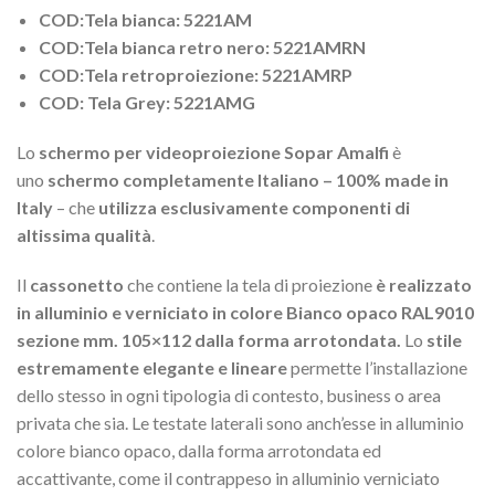
COD:Tela bianca: 5221AM
COD:Tela bianca retro nero: 5221AMRN
COD:Tela retroproiezione: 5221AMRP
COD: Tela Grey: 5221AMG
Lo
schermo per videoproiezione Sopar Amalfi
è
uno
schermo completamente Italiano – 100% made in
Italy
– che
utilizza esclusivamente componenti di
altissima qualità
.
Il
cassonetto
che contiene la tela di proiezione
è realizzato
in alluminio e verniciato in colore Bianco opaco RAL9010
sezione mm. 105×112 dalla forma arrotondata.
Lo
stile
estremamente elegante e lineare
permette l’installazione
dello stesso in ogni tipologia di contesto, business o area
privata che sia. Le testate laterali sono anch’esse in alluminio
colore bianco opaco, dalla forma arrotondata ed
accattivante, come il contrappeso in alluminio verniciato