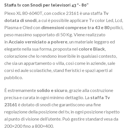
Staffa tv con Snodi per televisori 43 “- 80”
Plexo XL 80-6040T, con codice 23161 è una staffa
Tv
dotata di snodi
, a cui è possibile applicare Tv color Led, Lcd,
Plasma e Oled con
dimensioni comprese tra 43 e 80
pollici,
peso massimo supportato di 50 Kg. Viene realizzato
in
Acciaio verniciato a polvere
, un materiale leggero ed
elegante nella sua forma, proposta nel
colore Black
,
colorazione che lo rendono inseribile in qualsiasi contesto,
che sia un appartamento o villa, così come in aziende, sale
corsi ed aule scolastiche, stand fieristici e spazi aperti al
pubblico.
È estremamente
solido e sicuro
, grazie alla costruzione
precisa e curata in ogni minimo dettaglio. La
staffa Tv
23161
è dotato di snodi che garantiscono una fine
regolazione della posizione del tv, in ogni posizione rispetto
al punto di visione dell’utente. Può gestire standard vesa da
200×200 fino a 800×400.