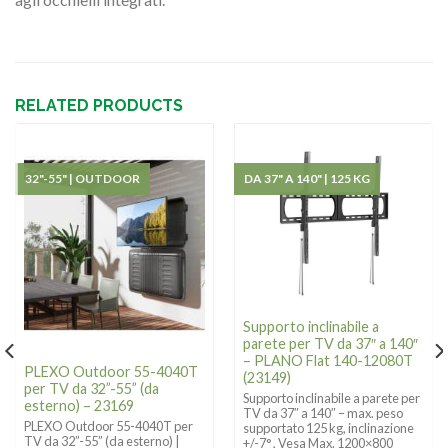
RELATED PRODUCTS
32"-55" | OUTDOOR
DA 37" A 140" | 125 KG
Supporto inclinabile a
parete per TV da 37″ a 140″
– PLANO Flat 140-12080T
PLEXO Outdoor 55-4040T
(23149)
per TV da 32”-55” (da
Supporto inclinabile a parete per
esterno) – 23169
TV da 37″ a 140″ – max. peso
PLEXO Outdoor 55-4040T per
supportato 125 kg, inclinazione
TV da 32”-55” (da esterno) |
+/-7° , Vesa Max. 1200×800