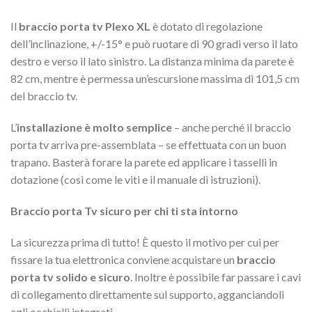
Il
braccio porta tv Plexo XL
è dotato di regolazione
dell’inclinazione, +/-15° e può ruotare di 90 gradi verso il lato
destro e verso il lato sinistro. La distanza minima da parete è
82 cm, mentre è permessa un’escursione massima di 101,5 cm
del braccio tv.
L’
installazione è molto semplice
– anche perché il braccio
porta tv arriva pre-assemblata – se effettuata con un buon
trapano. Basterà forare la parete ed applicare i tasselli in
dotazione (così come le viti e il manuale di istruzioni).
Braccio porta Tv sicuro per chi ti sta intorno
La sicurezza prima di tutto! È questo il motivo per cui per
fissare la tua elettronica conviene acquistare un
braccio
porta tv solido e sicuro
. Inoltre è possibile far passare i cavi
di collegamento direttamente sul supporto, agganciandoli
agli occhielli integrati.