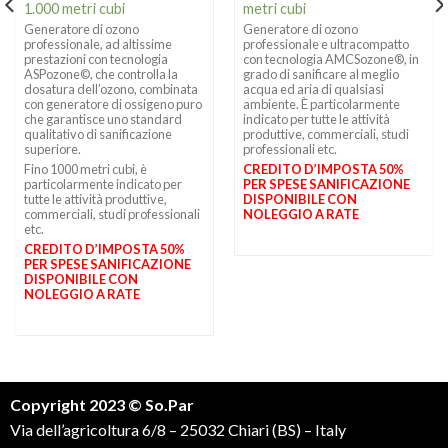
1.000 metri cubi
metri cubi
Generatore di ozono
Generatore di ozono
professionale, ad altissime
professionale e ultracompatto
prestazioni con tecnologia
con tecnologia AMCSozone®, in
ASPozone©, che controlla la
grado di sanificare al meglio
dosatura dell’ozono, combinata
acqua ed aria di qualsiasi
con generatore di ossigeno puro
ambiente. È particolarmente
che garantisce uno standard
indicato per tutte le attività
qualitativo di sanificazione
produttive, commerciali, studi
superiore.
professionali etc.
Fino 1000 metri cubi, è
CREDITO D’IMPOSTA 50%
particolarmente indicato per
PER SPESE SANIFICAZIONE
tutte le attività produttive,
DISPONIBILE CON
commerciali, studi professionali
NOLEGGIO A RATE
etc.
CREDITO D’IMPOSTA 50%
PER SPESE SANIFICAZIONE
DISPONIBILE CON
NOLEGGIO A RATE
Copyright 2023 © So.Par
Via dell’agricoltura 6/8 – 25032 Chiari (BS) – Italy