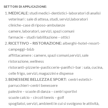
SETTORI DI APPLICAZIONE:
MEDICALE:
studi medici–dentistici–laboratori di analisi
veterinari : sale di attesa, studi, servizi,laboratori
cliniche–case di riposo-ambulanze
camere, laboratori, servizi, spazi comuni
farmacie – studi riabilitazione – ottici
RICETTIVO – RISTORAZIONE:
alberghi–hotel–resort-
campeggi–b&b
affittacamere : camere, spazi comuni,servizi, sale
ristorazione, wellness
ristoranti–pizzerie–pasticcerie–panifici–bar : sala, cucina,
celle frigo, servizi, magazzini e dispense
BENESSERE BELLEZZA E SPORT:
centri estetici–
parrucchieri–centri benessere
palestre – scuole di danza – centri sportivi
scuole calcio – circoli tennis – golf
spogliatoi, servizi, ambienti in cui si svolgono le attività,