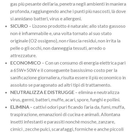
gas più pesante dell’aria, penetra negli ambienti in maniera
profonda, raggiungendo anche i punti più nascosti, là dove
si annidano batteri, virus e allergeni.
SICURO
– L’ozono prodotto è naturale; allo stato gassoso
non è infiammabile e, una volta tornato al suo stato
originale (O2 ossigeno), non rilascia residui, non irrita la
pelle o gli occhi, non danneggia tessuti, arredo o
attrezzature.
ECONOMICO
– Con un consumo di energia elettrica pari
a 65W+50W e il conseguente bassissimo costo per la
sanificazione giornaliera, risulta essere il più economico in
assoluto se paragonato ad altri tipi di trattamento.
NEUTRALIZZA E DISTRUGGE
– elimina e neutralizza
virus, germi, batteri, muffe, acari, spore, funghi e pollini.
ELIMINA
– cattivi odori puri ficando l’aria da, fumi, muffa,
traspirazione, emanazioni di cucina e animali. Allontana
insetti infestanti e parassiti nonchè mosche, zanzare,
cimici , zecche pulci, scarafaggi, formiche e anche piccoli