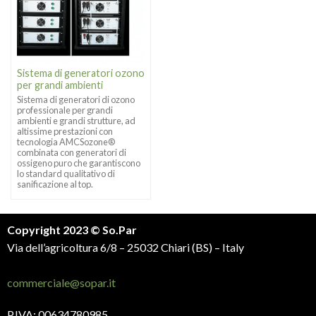
Sistema di generatori ozono
per grandi ambienti
Sistema di generatori di ozono
professionale per grandi
ambienti e grandi strutture, ad
altissime prestazioni con
tecnologia AMCSozone®
combinata con generatori di
ossigeno puro che garantiscono
lo standard qualitativo di
sanificazione al top.
Copyright 2023 © So.Par
Via dell’agricoltura 6/8 – 25032 Chiari (BS) – Italy
commerciale@sopar.it
P.IVA: 00634780985