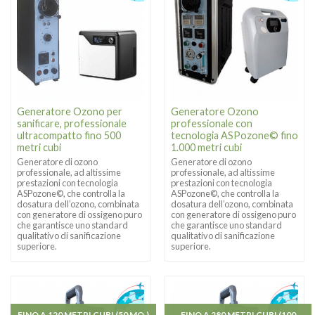
Generatore Ozono per
Generatore Ozono
sanificare, professionale
professionale con
ultracompatto fino 500
tecnologia ASPozone© fino
metri cubi
1.000 metri cubi
Generatore di ozono
Generatore di ozono
professionale, ad altissime
professionale, ad altissime
prestazioni con tecnologia
prestazioni con tecnologia
ASPozone©, che controlla la
ASPozone©, che controlla la
dosatura dell’ozono, combinata
dosatura dell’ozono, combinata
con generatore di ossigeno puro
con generatore di ossigeno puro
che garantisce uno standard
che garantisce uno standard
qualitativo di sanificazione
qualitativo di sanificazione
superiore.
superiore.
FINO A 120 METRI CUBI (50 MQ.)
FINO A 280 METRI CUBI (100