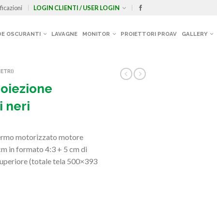
ficazioni
LOGIN CLIENTI / USER LOGIN
E OSCURANTI
LAVAGNE
MONITOR
PROIETTORI PROAV
GALLERY
ETRI)
oiezione
 neri
ermo motorizzato motore
cm in formato 4:3 + 5 cm di
superiore (totale tela 500×393