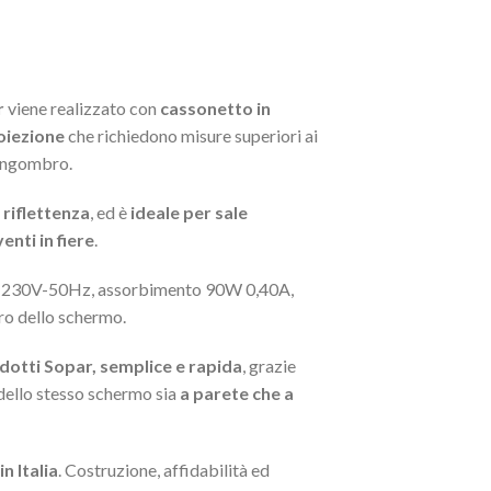
r
viene realizzato con
cassonetto in
oiezione
che richiedono misure superiori ai
ingombro.
 riflettenza
, ed è
ideale per sale
enti in fiere
.
ne 230V-50Hz, assorbimento 90W 0,40A,
tro dello schermo.
odotti Sopar, semplice e rapida
, grazie
ello stesso schermo sia
a parete che a
n Italia
. Costruzione, affidabilità ed