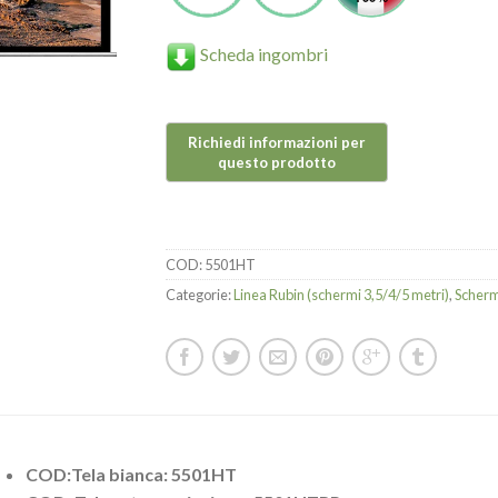
Scheda ingombri
COD:
5501HT
Categorie:
Linea Rubin (schermi 3,5/4/5 metri)
,
Schermi
COD:Tela bianca: 5501HT