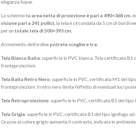
eleganza Sopar.
Lo schermo ha
area
netta di proiezione è pari a 490×368 cm
, 
visione pari a 241 pollici,
la tela è circondata da 5 cm di bordi n
per un
totale tela di 500×393 cm.
Al momento dell’ordine
potrete scegliere tra
:
Tela Bianco Balta
: superficie in PVC bianca. Tela certificata B1 d
fronteproiezioni.
Tela Balta Retro Nero
: superficie in PVC, certificata M1 del tipo 
fronteproiezioni. Il retro nero limita l’effetto di eventuali luci po
Tela Retroproiezione
: superficie in PVC, certificata B1 del tipo 
Tela Grigia
: superficie in PVC, certificata B1 del tipo ignifugo ad 
Grazoe al colore grigio aumenta il contrasto, indicata in ambient