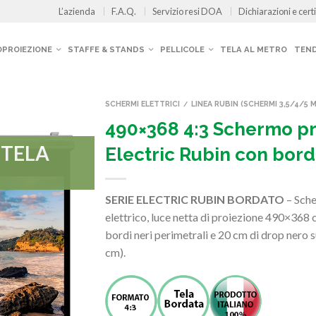
L’azienda
F.A.Q.
Servizio resi DOA
Dichiarazioni e certi
OPROIEZIONE
STAFFE & STANDS
PELLICOLE
TELA AL METRO
TEND
SCHERMI ELETTRICI
LINEA RUBIN (SCHERMI 3,5/4/5 M
/
490×368 4:3 Schermo pr
 TELA
Electric Rubin con bordi
SERIE ELECTRIC RUBIN BORDATO
– Sch
elettrico, luce netta di proiezione 490×368 
bordi neri perimetrali e 20 cm di drop nero 
cm).