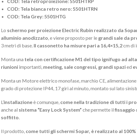
COD: Tela retroproiezione: 5501HTRP
COD: Tela bianca retro nero: 5501HTRN
COD: Tela Grey: 5501HTG
Lo
schermo per proiezione Electric Rubin realizzato da Sopa
alluminio anodizzato
, e viene proposto per le
grandi sale da pr
3 metri di base.
Il cassonetto ha misure pari a 16,4×15,2
cm di 
Monta una
tela con certificazione M1 del tipo ignifugo ad alta
riunioni
importanti,
meeting, sale congressi, grandi spazi
ed
ev
Monta un Motore elettrico monofase, marchio CE, alimentazio
grado di protezione IP44, 17 giri al minuto, montato sul lato sinis
L’
installazione
è comunque,
come nella tradizione di tutti i pr
anche al
sistema “Easy Lock System”
che permette il
fissaggio
d
soffitto
.
Il prodotto,
come tutti gli schermi Sopar, è realizzato al 100% i