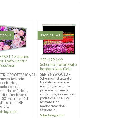
280 1:1
230X129 16:9
180X180 1:1
×280 1:1 Schermo
180×180 1:1 Sche
230×129 16:9
rizzato Electric
motorizzato Electr
Schermo motorizzato
fessional
Professional
bordato New Gold
IE
SERIE
SERIE NEW GOLD
–
CTRIC PROFESSIONAL
–
ELECTRIC PROFES
Schermo motorizzato
rmo motorizzato
Schermo motorizzato
bordato con motore
re elettrico,
motore elettrico,
elettrico, comando a
ndo a parete
comando a parete
parete incluso nella
uso nella confezione,
incluso nella confezio
confezione, luce netta di
 netta di proiezione
luce netta di proiezio
proiezione 230×129
280 cm formato 1:1
180×180 formato 1:1
formato 16:9 –
adiocomando RF
Radiocomando RF
Radiocomando RF
onale.
Opzionale.
Opzionale.
da ingombri
Scheda ingombri
Scheda ingombri