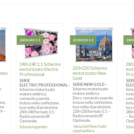
240X240 1:1
220X220 1:1
280X
240×240 1:1 Schermo
280
220×220 Schermo
motorizzato Electric
moto
zato
motorizzato New
Professional
Pro
Gold
SERIE
SER
–
SERIE NEW GOLD
–
ELECTRIC PROFESSIONAL
–
ELE
o
Schermo motorizzato
Schermo motorizzato
Sche
motore elettrico
motore elettrico,
moto
Elero, comando a parete
comando a parete
coma
one,
incluso nella confezione,
incluso nella confezione,
incl
one
luce netta di proiezione
luce netta di proiezione
luce
:9 –
220×220 formato 1:1 –
240×240 formato 1:1 –
280×
Radiocomando RF
Radiocomando RF
– R
Opzionale.
Opzionale.
Opzi
Istruzioni New Gold
Scheda ingombri
Sche
c/pulsantiera