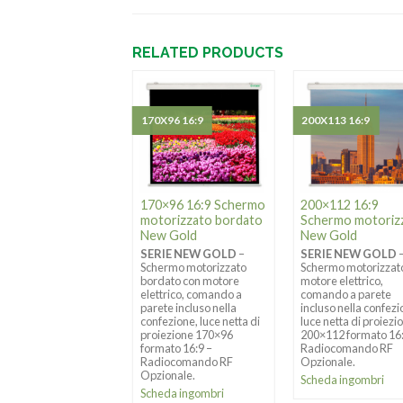
RELATED PRODUCTS
0X200
170X96 16:9
200X113 16:9
0×200 Schermo
170×96 16:9 Schermo
200×112 16:9
torizzato New
motorizzato bordato
Schermo motoriz
ld
New Gold
New Gold
RIE NEW GOLD
–
SERIE NEW GOLD
–
SERIE NEW GOLD
ermo motorizzato
Schermo motorizzato
Schermo motorizzat
re elettrico,
bordato con motore
motore elettrico,
ando a parete
elettrico, comando a
comando a parete
uso nella confezione,
parete incluso nella
incluso nella confezi
 netta di proiezione
confezione, luce netta di
luce netta di proiezi
×200 formato
proiezione 170×96
200×112 formato 16
ndard –
formato 16:9 –
Radiocomando RF
iocomando RF
Radiocomando RF
Opzionale.
ionale.
Opzionale.
Scheda ingombri
eda ingombri
Scheda ingombri