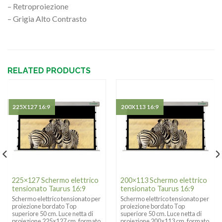
– Retroproiezione
– Grigia Alto Contrasto
RELATED PRODUCTS
225X127 16:9
200X113 16:9
225×127 Schermo elettrico
200×113 Schermo elettrico
tensionato Taurus 16:9
tensionato Taurus 16:9
Schermo elettrico tensionato per
Schermo elettrico tensionato per
proiezione bordato Top
proiezione bordato Top
superiore 50 cm. Luce netta di
superiore 50 cm. Luce netta di
proiezione 225×127 cm. formato
proiezione 200×113 cm. formato