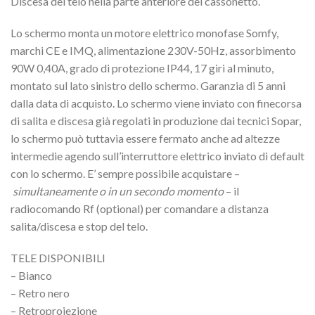
Discesa del telo nella parte anteriore del cassonetto.
Lo schermo monta un motore elettrico monofase Somfy,
marchi CE e IMQ, alimentazione 230V-50Hz, assorbimento
90W 0,40A, grado di protezione IP44, 17 giri al minuto,
montato sul lato sinistro dello schermo. Garanzia di 5 anni
dalla data di acquisto. Lo schermo viene inviato con finecorsa
di salita e discesa già regolati in produzione dai tecnici Sopar,
lo schermo può tuttavia essere fermato anche ad altezze
intermedie agendo sull’interruttore elettrico inviato di default
con lo schermo. E’ sempre possibile acquistare –
simultaneamente o in un secondo momento
– il
radiocomando Rf (optional) per comandare a distanza
salita/discesa e stop del telo.
TELE DISPONIBILI
– Bianco
– Retro nero
– Retroproiezione