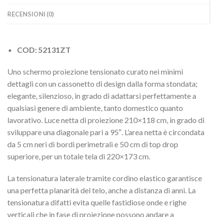
RECENSIONI (0)
COD: 52131ZT
Uno schermo proiezione tensionato curato nei minimi
dettagli con un cassonetto di design dalla forma stondata;
elegante, silenzioso, in grado di adattarsi perfettamente a
qualsiasi genere di ambiente, tanto domestico quanto
lavorativo. Luce netta di proiezione 210×118 cm, in grado di
sviluppare una diagonale pari a 95″. L’area netta è circondata
da 5 cm neri di bordi perimetrali e 50 cm di top drop
superiore, per un totale tela di 220×173 cm.
La tensionatura laterale tramite cordino elastico garantisce
una perfetta planarità del telo, anche a distanza di anni. La
tensionatura difatti evita quelle fastidiose onde e righe
verticali che in fase di proiezione possono andare a