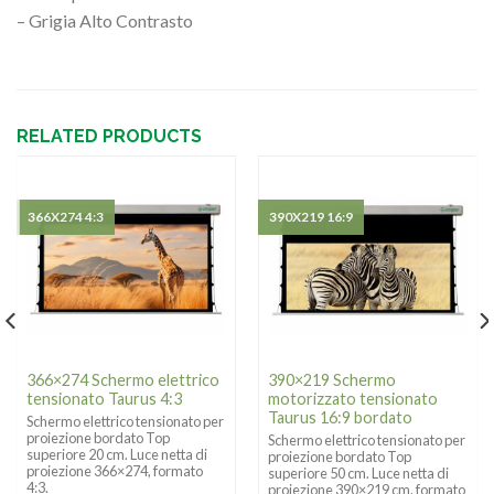
– Grigia Alto Contrasto
RELATED PRODUCTS
366X274 4:3
390X219 16:9
366×274 Schermo elettrico
390×219 Schermo
tensionato Taurus 4:3
motorizzato tensionato
Taurus 16:9 bordato
Schermo elettrico tensionato per
proiezione bordato Top
Schermo elettrico tensionato per
superiore 20 cm. Luce netta di
proiezione bordato Top
proiezione 366×274, formato
superiore 50 cm. Luce netta di
4:3.
proiezione 390×219 cm. formato