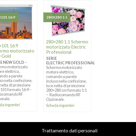
101 16:9
280X280 1:1
200X200 1:1
280×280 1:1 Schermo
200×200 1:1 Sche
×101 16:9
motorizzato Electric
motorizzato Electr
ermo motorizzato
Professional
Professional
 Gold
SERIE
SERIE
IE NEW GOLD
–
ELECTRIC PROFESSIONAL
–
ELECTRIC PROFES
rmo motorizzato
Schermo motorizzato
Schermo motorizzato
re elettrico,
motore elettrico,
motore elettrico,
ndo a parete
comando a parete
comando a parete
uso nella confezione,
incluso nella confezione,
incluso nella confezio
 netta di proiezione
luce netta di proiezione
luce netta di proiezio
101 formato 16:9 –
280×280 cm formato 1:1
200×200 formato 1:1
iocomando RF
– Radiocomando RF
Radiocomando RF
onale.
Opzionale.
Opzionale.
da ingombri
Scheda ingombri
Scheda ingombri
Trattamento dati personali