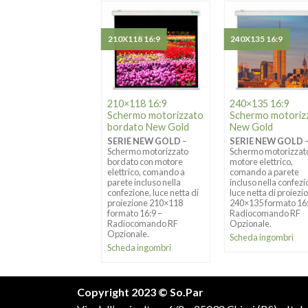
X200 1:1
210X118 16:9
240X135 16:9
0×200 Schermo
210×118 16:9
240×135 16:9
torizzato New
Schermo motorizzato
Schermo motoriz
ld
bordato New Gold
New Gold
RIE NEW GOLD
–
SERIE NEW GOLD
–
SERIE NEW GOLD
ermo motorizzato
Schermo motorizzato
Schermo motorizzat
re elettrico,
bordato con motore
motore elettrico,
ando a parete
elettrico, comando a
comando a parete
uso nella confezione,
parete incluso nella
incluso nella confezi
 netta di proiezione
confezione, luce netta di
luce netta di proiezi
×200 formato 1:1 –
proiezione 210×118
240×135 formato 16
iocomando RF
formato 16:9 –
Radiocomando RF
ionale.
Radiocomando RF
Opzionale.
Opzionale.
eda ingombri
Scheda ingombri
Scheda ingombri
Copyright 2023 © So.Par