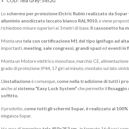
COD: Tela Grey: 5452G
Lo
schermo per proiezione Elctric Rubin realizzato da Sopar
alluminio anodizzato laccato bianco RAL9010
, e viene propos
richiedono misure superiori ai 3 metri di base.
Il cassonetto ha m
Monta una
tela con certificazione M1 del tipo ignifugo ad alta
importanti,
meeting, sale congressi, grandi spazi
ed
eventi in f
Monta un Motore elettrico monofase, marchio CE, alimentazio
grado di protezione IP44, 17 giri al minuto, montato sul lato sinis
L’
installazione
è comunque,
come nella tradizione di tutti i pr
anche al
sistema “Easy Lock System”
che permette il
fissaggio
d
soffitto
.
Il prodotto,
come tutti gli schermi Sopar, è realizzato al 100% i
eleganza Sopar.
Ha area di ingombro
tela 450×253 cm
., in formato 16:9 così com