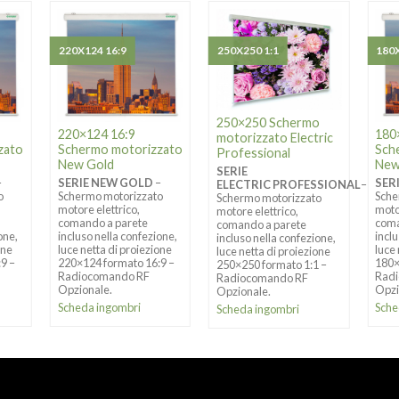
220X124 16:9
250X250 1:1
180X
250×250 Schermo
220×124 16:9
180
motorizzato Electric
zato
Schermo motorizzato
Sch
Professional
New Gold
New
SERIE
–
SERIE NEW GOLD
–
SER
ELECTRIC PROFESSIONAL
–
o
Schermo motorizzato
Sche
Schermo motorizzato
motore elettrico,
moto
motore elettrico,
comando a parete
coma
comando a parete
one,
incluso nella confezione,
incl
incluso nella confezione,
one
luce netta di proiezione
luce
luce netta di proiezione
:9 –
220×124 formato 16:9 –
180×
250×250 formato 1:1 –
Radiocomando RF
Rad
Radiocomando RF
Opzionale.
Opzi
Opzionale.
Scheda ingombri
Sche
Scheda ingombri