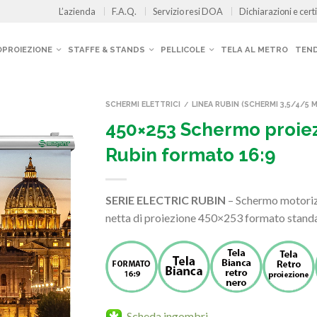
L’azienda
F.A.Q.
Servizio resi DOA
Dichiarazioni e certi
OPROIEZIONE
STAFFE & STANDS
PELLICOLE
TELA AL METRO
TEND
SCHERMI ELETTRICI
LINEA RUBIN (SCHERMI 3,5/4/5 M
/
450×253 Schermo proiez
Rubin formato 16:9
SERIE ELECTRIC RUBIN
– Schermo motoriz
netta di proiezione 450×253 formato standa
Scheda ingombri