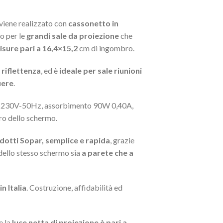
viene realizzato con
cassonetto in
to per le
grandi sale da proiezione
che
isure pari a 16,4×15,2
cm di ingombro.
 riflettenza
, ed è
ideale per sale riunioni
iere
.
ne 230V-50Hz, assorbimento 90W 0,40A,
tro dello schermo.
odotti Sopar, semplice e rapida
, grazie
ello stesso schermo sia
a parete che a
n Italia
. Costruzione, affidabilità ed
e la
luce netta di proiezione è pari a