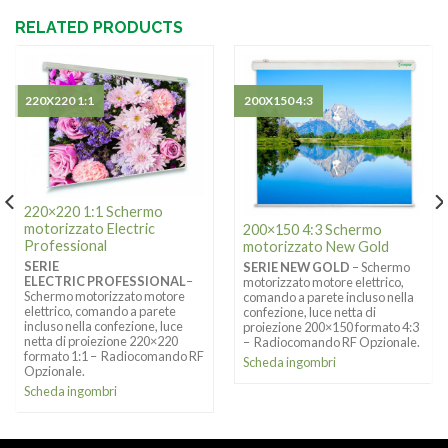
RELATED PRODUCTS
220X220 1:1
200X150 4:3
220×220 1:1 Schermo
motorizzato Electric
200×150 4:3 Schermo
Professional
motorizzato New Gold
SERIE
SERIE NEW GOLD
– Schermo
ELECTRIC PROFESSIONAL
–
motorizzato motore elettrico,
Schermo motorizzato motore
comando a parete incluso nella
elettrico, comando a parete
confezione, luce netta di
incluso nella confezione, luce
proiezione 200×150 formato 4:3
netta di proiezione 220×220
– Radiocomando RF Opzionale.
formato 1:1 – Radiocomando RF
Scheda ingombri
Opzionale.
Scheda ingombri