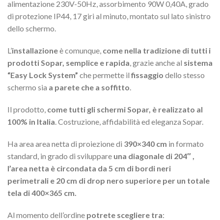
alimentazione 230V-50Hz, assorbimento 90W 0,40A, grado
di protezione IP44, 17 giri al minuto, montato sul lato sinistro
dello schermo.
L’
installazione
è comunque,
come nella tradizione di tutti i
prodotti Sopar, semplice e rapida
, grazie anche al
sistema
“Easy Lock System”
che permette il
fissaggio
dello stesso
schermo sia
a parete che a soffitto
.
Il prodotto,
come tutti gli schermi Sopar, è realizzato al
100% in Italia
. Costruzione, affidabilità ed eleganza Sopar.
Ha area area netta di proiezione di
390×340 cm
in formato
standard, in grado di sviluppare
una diagonale di
204″ ,
l’area netta è circondata da 5 cm di bordi neri
perimetrali e 20 cm di drop nero superiore per un totale
tela di 400×365 cm.
Al momento dell’ordine
potrete scegliere tra
: