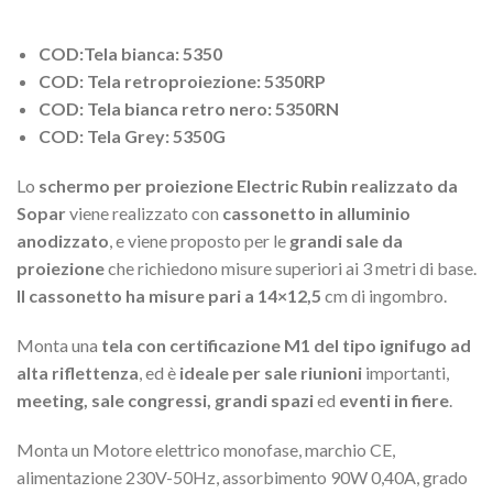
COD:Tela bianca: 5350
COD: Tela retroproiezione: 5350RP
COD: Tela bianca retro nero: 5350RN
COD: Tela Grey: 5350G
Lo
schermo per proiezione Electric Rubin realizzato da
Sopar
viene realizzato con
cassonetto in alluminio
anodizzato
, e viene proposto per le
grandi sale da
proiezione
che richiedono misure superiori ai 3 metri di base.
Il cassonetto ha misure pari a 14×12,5
cm di ingombro.
Monta una
tela con certificazione M1 del tipo ignifugo ad
alta riflettenza
, ed è
ideale per sale riunioni
importanti,
meeting, sale congressi, grandi spazi
ed
eventi in fiere
.
Monta un Motore elettrico monofase, marchio CE,
alimentazione 230V-50Hz, assorbimento 90W 0,40A, grado