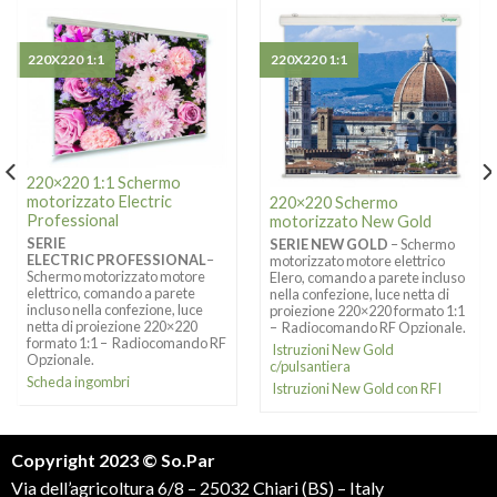
220X220 1:1
220X220 1:1
220×220 1:1 Schermo
motorizzato Electric
220×220 Schermo
Professional
motorizzato New Gold
SERIE
SERIE NEW GOLD
– Schermo
ELECTRIC PROFESSIONAL
–
motorizzato motore elettrico
Schermo motorizzato motore
Elero, comando a parete incluso
elettrico, comando a parete
nella confezione, luce netta di
incluso nella confezione, luce
proiezione 220×220 formato 1:1
netta di proiezione 220×220
– Radiocomando RF Opzionale.
formato 1:1 – Radiocomando RF
Istruzioni New Gold
Opzionale.
c/pulsantiera
Scheda ingombri
Istruzioni New Gold con RFI
Copyright 2023 © So.Par
Via dell’agricoltura 6/8 – 25032 Chiari (BS) – Italy