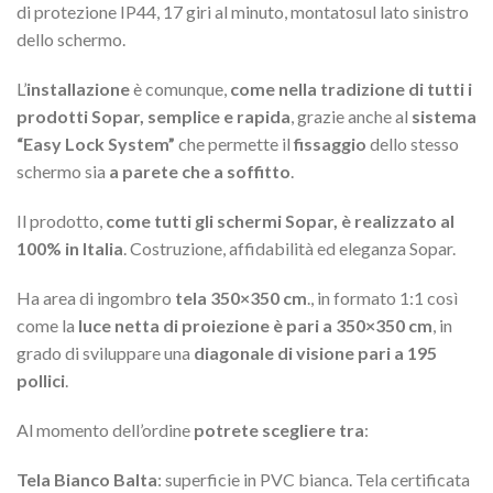
di protezione IP44, 17 giri al minuto, montatosul lato sinistro
dello schermo.
L’
installazione
è comunque,
come nella tradizione di tutti i
prodotti Sopar, semplice e rapida
, grazie anche al
sistema
“Easy Lock System”
che permette il
fissaggio
dello stesso
schermo sia
a parete che a soffitto
.
Il prodotto,
come tutti gli schermi Sopar, è realizzato al
100% in Italia
. Costruzione, affidabilità ed eleganza Sopar.
Ha area di ingombro
tela 350×350 cm
., in formato 1:1 così
come la
luce netta di proiezione è pari a 350×350 cm
, in
grado di sviluppare una
diagonale di visione pari a 195
pollici
.
Al momento dell’ordine
potrete scegliere tra
:
Tela Bianco Balta
: superficie in PVC bianca. Tela certificata