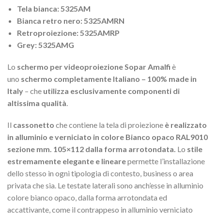
Tela bianca: 5325AM
Bianca retro nero: 5325AMRN
Retroproiezione: 5325AMRP
Grey: 5325AMG
Lo
schermo per videoproiezione Sopar Amalfi
è
uno
schermo completamente Italiano – 100% made in
Italy
– che
utilizza esclusivamente componenti di
altissima qualità
.
Il
cassonetto
che contiene la tela di proiezione
è realizzato
in alluminio e verniciato in colore Bianco opaco RAL9010
sezione mm. 105×112 dalla forma arrotondata.
Lo
stile
estremamente elegante e lineare
permette l’installazione
dello stesso in ogni tipologia di contesto, business o area
privata che sia. Le testate laterali sono anch’esse in alluminio
colore bianco opaco, dalla forma arrotondata ed
accattivante, come il contrappeso in alluminio verniciato