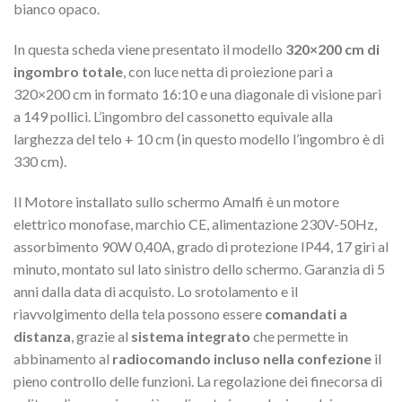
bianco opaco.
In questa scheda viene presentato il modello
320×200 cm di
ingombro totale
, con luce netta di proiezione pari a
320×200 cm in formato 16:10 e una diagonale di visione pari
a 149 pollici. L’ingombro del cassonetto equivale alla
larghezza del telo + 10 cm (in questo modello l’ingombro è di
330 cm).
Il Motore installato sullo schermo Amalfi è un motore
elettrico monofase, marchio CE, alimentazione 230V-50Hz,
assorbimento 90W 0,40A, grado di protezione IP44, 17 giri al
minuto, montato sul lato sinistro dello schermo. Garanzia di 5
anni dalla data di acquisto. Lo srotolamento e il
riavvolgimento della tela possono essere
comandati a
distanza
, grazie al
sistema integrato
che permette in
abbinamento al
radiocomando incluso nella confezione
il
pieno controllo delle funzioni. La regolazione dei finecorsa di