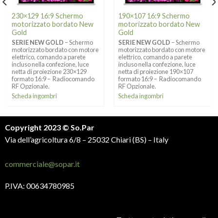
230×129 16:9 Schermo
190×107 16:9 Schermo
motorizzato bordato New
motorizzato bordato New
Gold
Gold
SERIE NEW GOLD
– Schermo
SERIE NEW GOLD
– Schermo
motorizzato bordato con motore
motorizzato bordato con motore
elettrico, comando a parete
elettrico, comando a parete
incluso nella confezione, luce
incluso nella confezione, luce
netta di proiezione 230×129
netta di proiezione 190×107
formato 16:9 – Radiocomando
formato 16:9 – Radiocomando
RF Opzionale.
RF Opzionale.
Scheda ingombri
Scheda ingombri
Copyright 2023 © So.Par
Via dell’agricoltura 6/8 – 25032 Chiari (BS) – Italy
commerciale@sopar.it
P.IVA: 00634780985