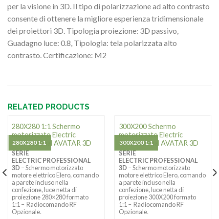
per la visione in 3D. Il tipo di polarizzazione ad alto contrasto
consente di ottenere la migliore esperienza tridimensionale
dei proiettori 3D. Tipologia proiezione: 3D passivo,
Guadagno luce: 0.8, Tipologia: tela polarizzata alto
contrasto. Certificazione: M2
RELATED PRODUCTS
280X280 1:1 Schermo
300X200 Schermo
motorizzato Electric
motorizzato Electric
Professional AVATAR 3D
280X280 1:1
Professional AVATAR 3D
300X200 1:1
SERIE
SERIE
ELECTRIC PROFESSIONAL
ELECTRIC PROFESSIONAL
3D
– Schermo motorizzato
3D
– Schermo motorizzato
motore elettrico Elero, comando
motore elettrico Elero, comando
a parete incluso nella
a parete incluso nella
confezione, luce netta di
confezione, luce netta di
proiezione 280×280 formato
proiezione 300X200 formato
1:1 – Radiocomando RF
1:1 – Radiocomando RF
Opzionale.
Opzionale.