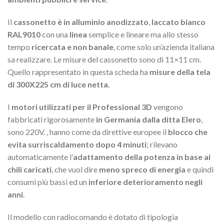
Il
cassonetto è in alluminio anodizzato
,
laccato bianco
RAL9010
con una
linea
semplice e lineare ma allo stesso
tempo
ricercata e non banale
, come solo un’azienda italiana
sa realizzare. Le misure del cassonetto sono di 11×11 cm.
Quello rappresentato in questa scheda ha
misure della tela
di 300X225 cm di luce netta.
I
motori utilizzati per il Professional 3D
vengono
fabbricati rigorosamente
in Germania dalla ditta Elero
,
sono 220V. , hanno come da direttive europee il
blocco che
evita surriscaldamento dopo 4 minuti
; rilevano
automaticamente l’
adattamento della potenza in base ai
chili caricati
, che vuol dire
meno spreco di energia
e quindi
consumi più bassi ed un
inferiore deterioramento negli
anni
.
Il modello con radiocomando è dotato di tipologia