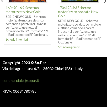
160×90 16:9 Schermo
170×128 4:3 Schermo
motorizzato New Gold
motorizzato bordato New
Gold
SERIE NEW GOLD
– Schermo
motorizzato motore elettrico,
SERIE NEW GOLD
– Schermo
comando a parete incluso nella
motorizzato bordato con motore
confezione, luce netta di
elettrico, comando a parete
proiezione 160×90 formato 16:9
incluso nella confezione, luce
– Radiocomando RF Opzionale.
netta di proiezione 170×128
formato 4:3 – Radiocomando RF
Scheda ingombri
Opzionale.
Scheda ingombri
Copyright 2023 © So.Par
Via dell’agricoltura 6/8 – 25032 Chiari (BS) – Italy
commerciale@sopar.it
P.IVA: 00634780985