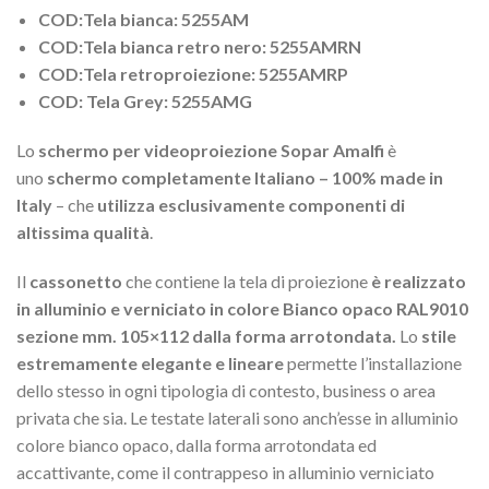
COD:Tela bianca: 5255AM
COD:Tela bianca retro nero: 5255AMRN
COD:Tela retroproiezione: 5255AMRP
COD: Tela Grey: 5255AMG
Lo
schermo per videoproiezione Sopar Amalfi
è
uno
schermo completamente Italiano – 100% made in
Italy
– che
utilizza esclusivamente componenti di
altissima qualità
.
Il
cassonetto
che contiene la tela di proiezione
è realizzato
in alluminio e verniciato in colore Bianco opaco RAL9010
sezione mm. 105×112 dalla forma arrotondata.
Lo
stile
estremamente elegante e lineare
permette l’installazione
dello stesso in ogni tipologia di contesto, business o area
privata che sia. Le testate laterali sono anch’esse in alluminio
colore bianco opaco, dalla forma arrotondata ed
accattivante, come il contrappeso in alluminio verniciato