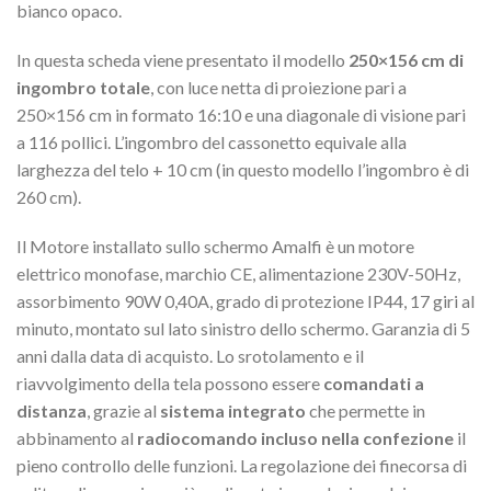
bianco opaco.
In questa scheda viene presentato il modello
250×156 cm di
ingombro totale
, con luce netta di proiezione pari a
250×156 cm in formato 16:10 e una diagonale di visione pari
a 116 pollici. L’ingombro del cassonetto equivale alla
larghezza del telo + 10 cm (in questo modello l’ingombro è di
260 cm).
Il Motore installato sullo schermo Amalfi è un motore
elettrico monofase, marchio CE, alimentazione 230V-50Hz,
assorbimento 90W 0,40A, grado di protezione IP44, 17 giri al
minuto, montato sul lato sinistro dello schermo. Garanzia di 5
anni dalla data di acquisto. Lo srotolamento e il
riavvolgimento della tela possono essere
comandati a
distanza
, grazie al
sistema integrato
che permette in
abbinamento al
radiocomando incluso nella confezione
il
pieno controllo delle funzioni. La regolazione dei finecorsa di