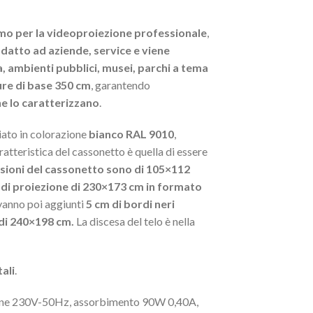
mo per la videoproiezione professionale
,
datto ad aziende, service e viene
a, ambienti pubblici, musei, parchi a tema
ure di base 350 cm
, garantendo
e lo caratterizzano
.
iato in colorazione
bianco RAL 9010
,
atteristica del cassonetto è quella di essere
sioni del cassonetto sono di 105×112
 di proiezione di 230×173 cm in formato
 vanno poi aggiunti
5 cm di bordi neri
 di 240×198 cm.
La discesa del telo è nella
ali
.
ione 230V-50Hz, assorbimento 90W 0,40A,