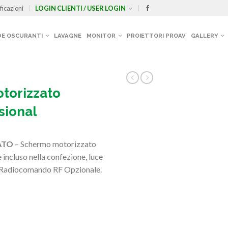
ficazioni
LOGIN CLIENTI / USER LOGIN
E OSCURANTI
LAVAGNE
MONITOR
PROIETTORI PROAV
GALLERY
torizzato
sional
DATO
– Schermo motorizzato
incluso nella confezione, luce
– Radiocomando RF Opzionale.