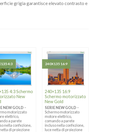
erficie grigia garantisce elevato contrasto e
135 4:3
240X135 16:9
220X124 16:9
×135 4:3 Schermo
240×135 16:9
220×124 16:9
orizzato New
Schermo motorizzato
Schermo motorizz
d
New Gold
New Gold
IE NEW GOLD
–
SERIE NEW GOLD
–
SERIE NEW GOLD
–
rmo motorizzato
Schermo motorizzato
Schermo motorizzato
re elettrico,
motore elettrico,
motore elettrico,
ndo a parete
comando a parete
comando a parete
uso nella confezione,
incluso nella confezione,
incluso nella confezio
 netta di proiezione
luce netta di proiezione
luce netta di proiezio