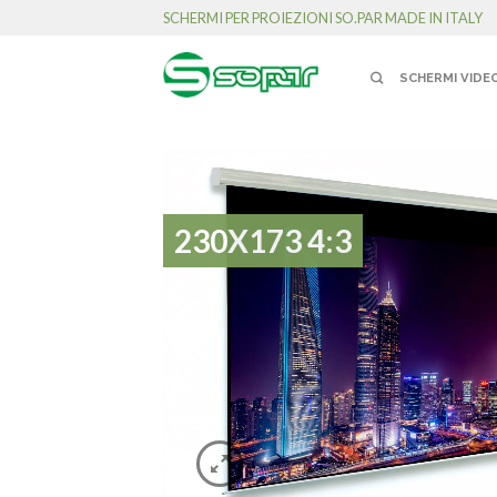
SCHERMI PER PROIEZIONI SO.PAR MADE IN ITALY
SCHERMI VIDE
230X173 4:3