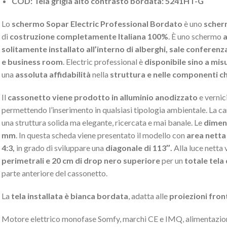
COD: Tela grigia alto contrasto bordata: 5241HT-G
Lo
schermo Sopar Electric Professional Bordato
è uno
scher
di
costruzione completamente Italiana 100%
. È uno schermo
a
solitamente installato all’interno di alberghi, sale conferenz
e business room
. Electric professional è
disponibile sino a mis
una
assoluta affidabilità
nella
struttura e nelle componenti ch
Il
cassonetto viene prodotto in alluminio anodizzato
e vernic
permettendo l’inserimento in qualsiasi tipologia ambientale. La car
una struttura solida ma elegante, ricercata e mai banale. Le
dimen
mm
. In questa scheda viene presentato il modello con
area netta
4:3,
in grado di sviluppare una
diagonale di 113″.
Alla luce netta
perimetrali e 20 cm di drop nero superiore
per un
totale tela
parte anteriore del cassonetto.
La
tela installata è bianca bordata
, adatta alle
proiezioni front
Motore elettrico monofase Somfy, marchi CE e IMQ, alimentaz