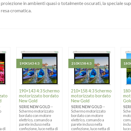
proiezione in ambienti quasi o totalmente oscurati, la speciale sup
resa cromatica.
190X143 4:3
210X158 4:3
180X
190×143 4:3 Schermo
210×158 4:3 Schermo
180
zato
motorizzato bordato
motorizzato bordato
mot
d
New Gold
New Gold
Gol
–
SERIE NEW GOLD
–
SERIE NEW GOLD
–
SER
o
Schermo motorizzato
Schermo motorizzato
Sche
bordato con motore
bordato con motore
moto
elettrico, comando a
elettrico, comando a
coma
parete incluso nella
parete incluso nella
incl
a di
confezione, luce netta di
confezione, luce netta di
luce