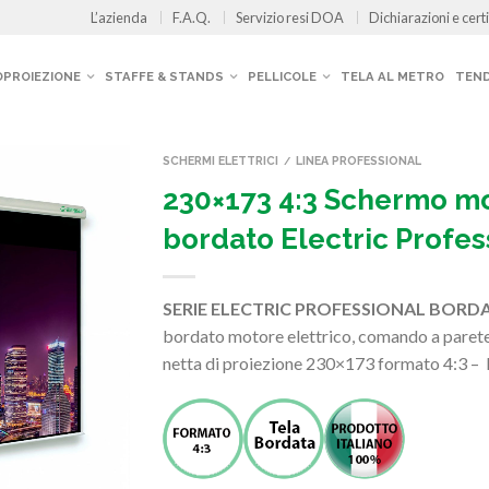
L’azienda
F.A.Q.
Servizio resi DOA
Dichiarazioni e certi
OPROIEZIONE
STAFFE & STANDS
PELLICOLE
TELA AL METRO
TEND
SCHERMI ELETTRICI
LINEA PROFESSIONAL
/
230×173 4:3 Schermo mo
bordato Electric Profes
SERIE ELECTRIC PROFESSIONAL BOR
bordato motore elettrico, comando a parete 
netta di proiezione 230×173 formato 4:3 