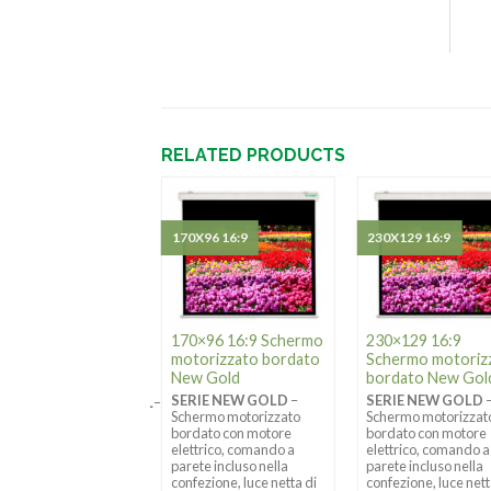
RELATED PRODUCTS
X250 1:1
170X96 16:9
230X129 16:9
0×250 Schermo
170×96 16:9 Schermo
230×129 16:9
orizzato Electric
motorizzato bordato
Schermo motoriz
fessional
New Gold
bordato New Gol
IE
SERIE NEW GOLD
–
SERIE NEW GOLD
ECTRIC PROFESSIONAL
–
Schermo motorizzato
Schermo motorizzat
ermo motorizzato
bordato con motore
bordato con motore
re elettrico,
elettrico, comando a
elettrico, comando a
ando a parete
parete incluso nella
parete incluso nella
uso nella confezione,
confezione, luce netta di
confezione, luce nett
 netta di proiezione