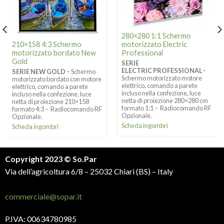
280×280 1:1 Schermo
motorizzato Electric
210×158 4:3 Schermo
Professional
motorizzato bordato New
Gold
SERIE
ELECTRIC PROFESSIONAL
–
SERIE NEW GOLD
– Schermo
Schermo motorizzato motore
motorizzato bordato con motore
elettrico, comando a parete
elettrico, comando a parete
incluso nella confezione, luce
incluso nella confezione, luce
netta di proiezione 280×280 cm
netta di proiezione 210×158
formato 1:1 – Radiocomando RF
formato 4:3 – Radiocomando RF
Opzionale.
Opzionale.
Scheda ingombri
Scheda ingombri
Copyright 2023 © So.Par
Via dell’agricoltura 6/8 – 25032 Chiari (BS) – Italy
commerciale@sopar.it
P.IVA: 00634780985