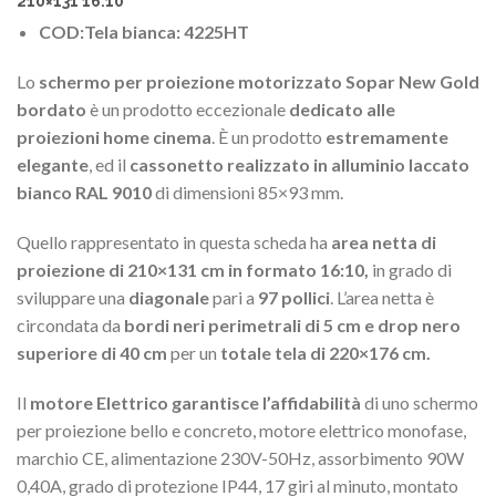
210×131 16:10
COD:Tela bianca: 4225HT
Lo
schermo per proiezione motorizzato Sopar New Gold
bordato
è un prodotto eccezionale
dedicato alle
proiezioni home cinema
. È un prodotto
estremamente
elegante
, ed il
cassonetto realizzato in alluminio laccato
bianco RAL 9010
di dimensioni 85×93 mm.
Quello rappresentato in questa scheda ha
area netta di
proiezione di 210×131 cm in formato 16:10,
in grado di
sviluppare una
diagonale
pari a
97 pollici
. L’area netta è
circondata da
bordi neri perimetrali di 5 cm e drop nero
superiore di 40 cm
per un
totale tela di 220×176 cm.
Il
motore Elettrico garantisce l’affidabilità
di uno schermo
per proiezione bello e concreto, motore elettrico monofase,
marchio CE, alimentazione 230V-50Hz, assorbimento 90W
0,40A, grado di protezione IP44, 17 giri al minuto, montato