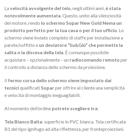
La
velocità avvolgente del telo
, negli ultimi anni,
è stata
notevolmente aumentata
. Questo, unito alla silenziosità
del motore, rendo
lo schermo Sopar New Gold Nema un
prodotto perfetto per la tua casa o per il tuo ufficio
. Lo
schermo viene inviato completo di staffe per installazione a
parete/soffitto e
un deviatore “Su&Giù” che permette la
salita o la discesa della tela
. È comunque possibile
acquistare – opzionalmente – un
radiocomando remoto
per
il controllo a distanza dello schermo da proiezione.
Il
fermo corsa dello schermo viene impostato dai
tecnici
qualificati
Sopar
per offrire al cliente una semplicità
e velocità di montaggio ineguagliabili.
Al momento dell’ordine
potrete scegliere tra
:
Tela Bianco Balta
: superficie in PVC bianca. Tela certificata
B1 del tipo ignifugo ad alta riflettenza, per fronteproiezioni.