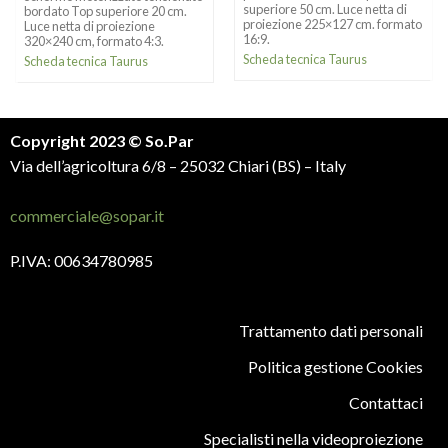
superiore 50 cm. Luce netta di
bordato Top superiore 20 cm.
proiezione 225×127 cm. formato
Luce netta di proiezione
16:9.
320×240 cm, formato 4:3.
Scheda tecnica Taurus
Scheda tecnica Taurus
Copyright 2023 © So.Par
Via dell’agricoltura 6/8 – 25032 Chiari (BS) – Italy
commerciale@sopar.it
P.IVA: 00634780985
Trattamento dati personali
Politica gestione Cookies
Contattaci
Specialisti nella videoproiezione