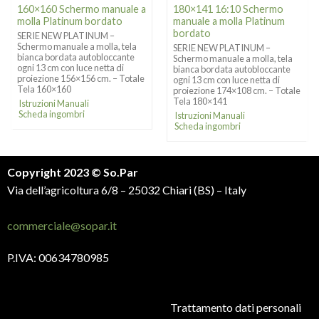
160×160 Schermo manuale a
180×141 16:10 Schermo
molla Platinum bordato
manuale a molla Platinum
bordato
SERIE NEW PLATINUM –
Schermo manuale a molla, tela
SERIE NEW PLATINUM –
bianca bordata autobloccante
Schermo manuale a molla, tela
ogni 13 cm con luce netta di
bianca bordata autobloccante
proiezione 156×156 cm. – Totale
ogni 13 cm con luce netta di
Tela 160×160
proiezione 174×108 cm. – Totale
Tela 180×141
Istruzioni Manuali
Scheda ingombri
Istruzioni Manuali
Scheda ingombri
Copyright 2023 © So.Par
Via dell’agricoltura 6/8 – 25032 Chiari (BS) – Italy
commerciale@sopar.it
P.IVA: 00634780985
Trattamento dati personali