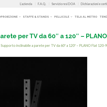
L’azienda
F.A.Q.
Servizio resi DOA
Dichiarazioni e certi
OPROIEZIONE
STAFFE & STANDS
PELLICOLE
TELA AL METRO
TEND
parete per TV da 60″ a 120″ – PLANO
n
Supporto inclinabile a parete per TV da 60″ a 120″ – PLANO Flat 120-