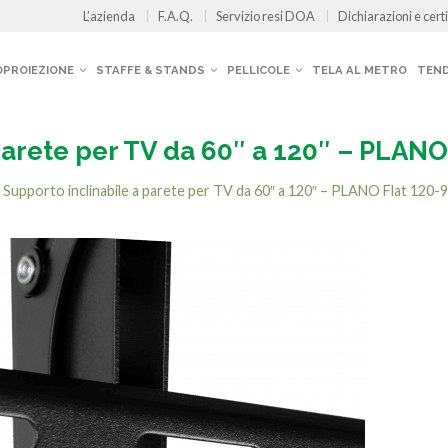
L’azienda
F.A.Q.
Servizio resi DOA
Dichiarazioni e certi
OPROIEZIONE
STAFFE & STANDS
PELLICOLE
TELA AL METRO
TEND
parete per TV da 60″ a 120″ – PLANO
n
Supporto inclinabile a parete per TV da 60″ a 120″ – PLANO Flat 120-