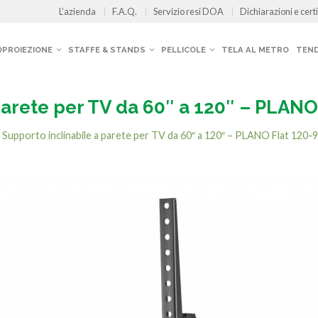
L’azienda
F.A.Q.
Servizio resi DOA
Dichiarazioni e certi
OPROIEZIONE
STAFFE & STANDS
PELLICOLE
TELA AL METRO
TEND
parete per TV da 60″ a 120″ – PLANO
n
Supporto inclinabile a parete per TV da 60″ a 120″ – PLANO Flat 120-