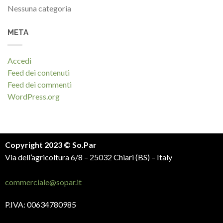
Nessuna categoria
META
Accedi
Feed dei contenuti
Feed dei commenti
WordPress.org
Copyright 2023 © So.Par
Via dell’agricoltura 6/8 – 25032 Chiari (BS) – Italy
commerciale@sopar.it
P.IVA: 00634780985