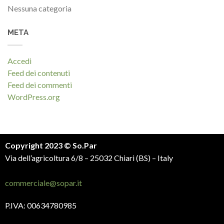
Nessuna categoria
META
Accedi
Feed dei contenuti
Feed dei commenti
WordPress.org
Copyright 2023 © So.Par
Via dell’agricoltura 6/8 – 25032 Chiari (BS) – Italy
commerciale@sopar.it
P.IVA: 00634780985