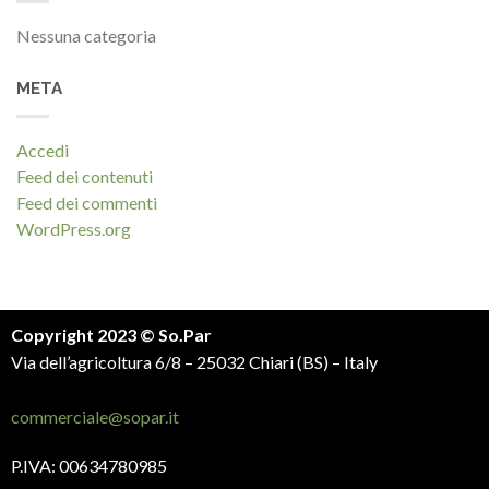
Nessuna categoria
META
Accedi
Feed dei contenuti
Feed dei commenti
WordPress.org
Copyright 2023 © So.Par
Via dell’agricoltura 6/8 – 25032 Chiari (BS) – Italy
commerciale@sopar.it
P.IVA: 00634780985