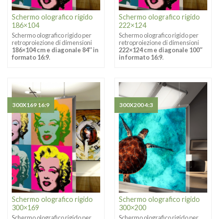
Schermo olografico rigido
Schermo olografico rigido
186×104
222×124
Schermo olografico rigido per
Schermo olografico rigido per
retroproiezione di dimensioni
retroproiezione di dimensioni
186×104 cm e diagonale 84″ in
222×124 cm e diagonale 100″
formato 16:9
.
in formato 16:9
.
300X169 16:9
300X200 4:3
Schermo olografico rigido
Schermo olografico rigido
300×169
300×200
Schermo olografico rigido per
Schermo olografico rigido per