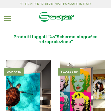
SCHERMI PER PROIEZIONI SO.PAR MADE IN ITALY
Prodotti taggati “%s”Schermo olografico
retroproiezione”
100X75 4:3
111X62 16:9