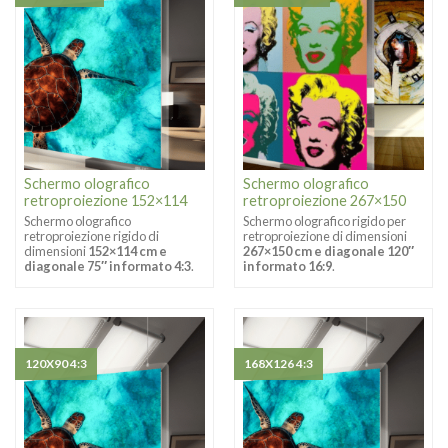
Schermo olografico
Schermo olografico
retroproiezione 152×114
retroproiezione 267×150
Schermo olografico
Schermo olografico rigido per
retroproiezione rigido di
retroproiezione di dimensioni
dimensioni
152×114 cm e
267×150 cm e diagonale 120″
diagonale 75″ in formato 4:3
.
in formato 16:9
.
120X90 4:3
168X126 4:3