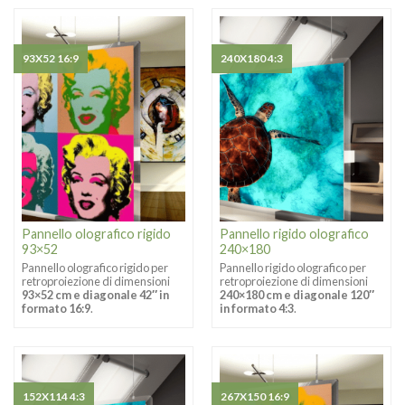
93X52 16:9
240X180 4:3
Pannello olografico rigido
Pannello rigido olografico
93×52
240×180
Pannello olografico rigido per
Pannello rigido olografico per
retroproiezione di dimensioni
retroproiezione di dimensioni
93×52 cm e diagonale 42″ in
240×180 cm e diagonale 120″
formato 16:9
.
in formato 4:3
.
152X114 4:3
267X150 16:9