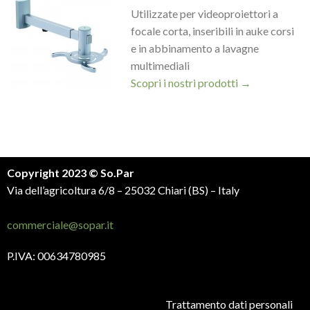
Utilizzate per videoproiettori a
focale corta, inseribili in auke corsi
e in abbinamento a lavagne
multimediali
Scopri i nostri prodotti →
Copyright 2023 © So.Par
Via dell’agricoltura 6/8 – 25032 Chiari (BS) – Italy
commerciale@sopar.it
P.IVA: 00634780985
Trattamento dati personali