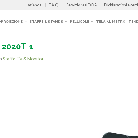
L’azienda
F.A.Q.
Servizio resi DOA
Dichiarazioni e certi
OPROIEZIONE
STAFFE & STANDS
PELLICOLE
TELA AL METRO
TEND
7-2020T-1
in
Staffe TV & Monitor