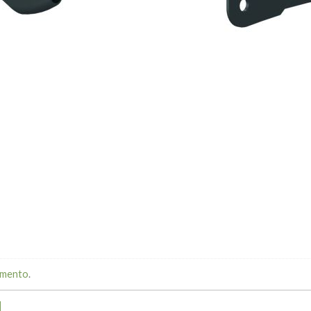
mmento
.