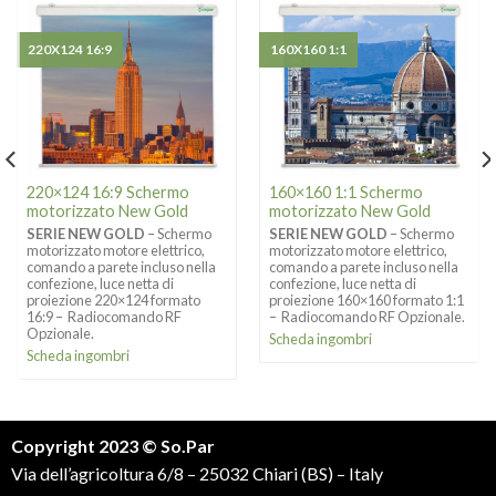
220X124 16:9
160X160 1:1
220×124 16:9 Schermo
160×160 1:1 Schermo
motorizzato New Gold
motorizzato New Gold
SERIE NEW GOLD
– Schermo
SERIE NEW GOLD
– Schermo
motorizzato motore elettrico,
motorizzato motore elettrico,
comando a parete incluso nella
comando a parete incluso nella
confezione, luce netta di
confezione, luce netta di
proiezione 220×124 formato
proiezione 160×160 formato 1:1
16:9 – Radiocomando RF
– Radiocomando RF Opzionale.
Opzionale.
Scheda ingombri
Scheda ingombri
Copyright 2023 © So.Par
Via dell’agricoltura 6/8 – 25032 Chiari (BS) – Italy