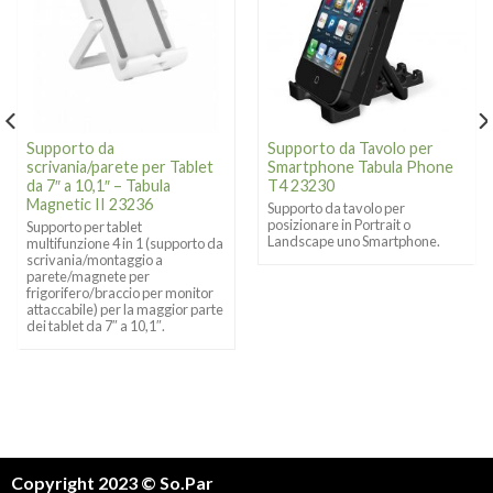
Supporto da
Supporto da Tavolo per
scrivania/parete per Tablet
Smartphone Tabula Phone
da 7″ a 10,1″ – Tabula
T4 23230
Magnetic II 23236
Supporto da tavolo per
posizionare in Portrait o
Supporto per tablet
Landscape uno Smartphone.
multifunzione 4 in 1 (supporto da
scrivania/montaggio a
parete/magnete per
frigorifero/braccio per monitor
attaccabile) per la maggior parte
dei tablet da 7″ a 10,1″.
Copyright 2023 © So.Par