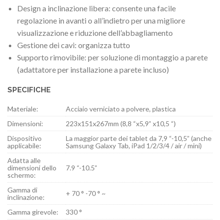
Design a inclinazione libera: consente una facile
regolazione in avanti o all’indietro per una migliore
visualizzazione e riduzione dell’abbagliamento
Gestione dei cavi: organizza tutto
Supporto rimovibile: per soluzione di montaggio a parete
(adattatore per installazione a parete incluso)
SPECIFICHE
Materiale:
Acciaio verniciato a polvere, plastica
Dimensioni:
223x151x267mm (8,8 “x5,9” x10,5 “)
Dispositivo
La maggior parte dei tablet da 7,9 “-10,5” (anche
applicabile:
Samsung Galaxy Tab, iPad 1/2/3/4 / air / mini)
Adatta alle
dimensioni dello
7.9 “-10.5”
schermo:
Gamma di
+ 70 ° -70 ° ~
inclinazione:
Gamma girevole:
330 °