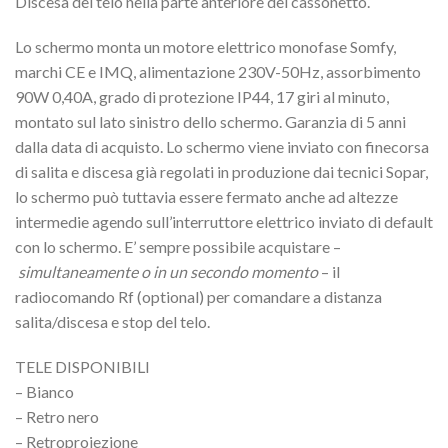
Discesa del telo nella parte anteriore del cassonetto.
Lo schermo monta un motore elettrico monofase Somfy,
marchi CE e IMQ, alimentazione 230V-50Hz, assorbimento
90W 0,40A, grado di protezione IP44, 17 giri al minuto,
montato sul lato sinistro dello schermo. Garanzia di 5 anni
dalla data di acquisto. Lo schermo viene inviato con finecorsa
di salita e discesa già regolati in produzione dai tecnici Sopar,
lo schermo può tuttavia essere fermato anche ad altezze
intermedie agendo sull’interruttore elettrico inviato di default
con lo schermo. E’ sempre possibile acquistare –
simultaneamente o in un secondo momento
– il
radiocomando Rf (optional) per comandare a distanza
salita/discesa e stop del telo.
TELE DISPONIBILI
– Bianco
– Retro nero
– Retroproiezione