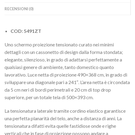
RECENSIONI (0)
COD: 5491ZT
Uno schermo proiezione tensionato curato nei minimi
dettagli con un cassonetto di design dalla forma stondata;
elegante, silenzioso, in grado di adattarsi perfettamente a
qualsiasi genere di ambiente, tanto domestico quanto
lavorativo. Luce netta di proiezione 490×368 cm, in grado di
sviluppare una diagonale pari a 241″. L’area netta è circondata
da 5 cm neri di bordi perimetrali e 20 cm di top drop
superiore, per un totale tela di 500×393 cm.
La tensionatura laterale tramite cordino elastico garantisce
una perfetta planarità del telo, anche a distanza di anni. La
tensionatura difatti evita quelle fastidiose onde e righe
verticali che in fase di proiezione possono andare a