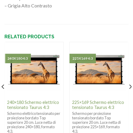
– Grigia Alto Contrasto
RELATED PRODUCTS
240X180 4:3
225X169 4:3
240×180 Schermo elettrico
225×169 Schermo elettrico
tensionato Taurus 4:3
tensionato Taurus 4:3
Schermo elettrico tensionato per
Schermo per proiezione
proiezione bordato Top
tensionato bordato Top
superiore 20 cm. Luce netta di
superiore 20 cm. Luce netta di
proiezione 240×180, formato
proiezione 225×169, formato
4:3.
4:3.