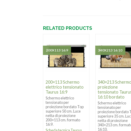
RELATED PRODUCTS
X255 4:3
200X113 16:9
340X213 16:10
0×255 Schermo
200×113 Schermo
340×213 Scherm
iezione
elettrico tensionato
proiezione
sionato Taurus
Taurus 16:9
tensionato Tauru
16:10 bordato
Schermo elettrico
tensionato per
ermo proiezione
Schermo elettrico
proiezione bordato Top
sionato bordato Top
tensionato per
superiore 50 cm. Luce
eriore 20 cm. Luce
proiezione bordato 
netta di proiezione
a di proiezione
superiore 35 cm. Lu
200×113 cm. formato
×255, formato 4:3.
netta di proiezione
16:9.
340×213 cm. format
eda tecnica Taurus
16:10.
Scheda tecnica Taurus