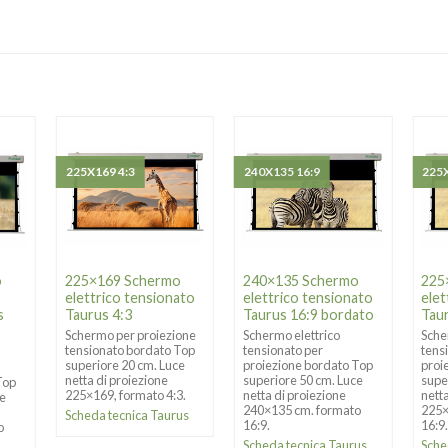
225X169 4:3
240X135 16:9
225X
o
225×169 Schermo
240×135 Schermo
225
elettrico tensionato
elettrico tensionato
elet
s
Taurus 4:3
Taurus 16:9 bordato
Tau
Schermo per proiezione
Schermo elettrico
Sche
tensionato bordato Top
tensionato per
tens
superiore 20 cm. Luce
proiezione bordato Top
proi
netta di proiezione
superiore 50 cm. Luce
supe
Top
225×169, formato 4:3.
netta di proiezione
nett
ce
240×135 cm. formato
225×
Scheda tecnica Taurus
16:9.
16:9
o
Scheda tecnica Taurus
Sche