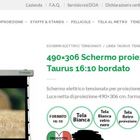
L’azienda
F.A.Q.
Servizio resi DOA
Dichiarazioni e certi
OPROIEZIONE
STAFFE & STANDS
PELLICOLE
TELA AL METRO
TEND
SCHERMI ELETTRICI TENSIONATI
LINEA TAURUS TEN
/
490×306 Schermo proie
Taurus 16:10 bordato
Schermo elettrico tensionato per proiezion
Luce netta di proiezione 490×306 cm. forma