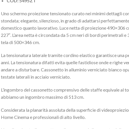
COD: 5495ZT
Uno schermo proiezione tensionato curato nei minimi dettagli con
stondata; elegante, silenzioso, in grado di adattarsi perfettamente
domestico quanto lavorativo. Luce netta di proiezione 490×306 cm,
227″. L’area netta è circondata da 5 cm neri di bordi perimetrali e 
tela di 500×346 cm.
La tensionatura laterale tramite cordino elastico garantisce una pe
anni. La tensionatura difatti evita quelle fastidiose onde e righe ve
andare a disturbare. Cassonetto in alluminio verniciato bianco
testate laterali in acciaio verniciato.
L’ingombro del cassonetto comprensivo delle staffe equivale al tot
abbiamo un ingombro massimo di 513 cm.
Considerata la planarità assoluta della superficie di videoproiezio
Home Cinema e professionali di alto livello.