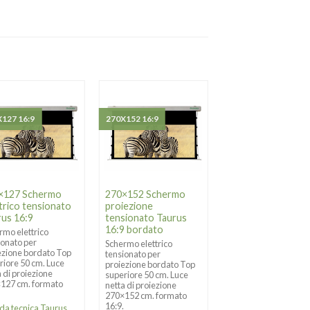
127 16:9
270X152 16:9
240X180 4:3
×127 Schermo
270×152 Schermo
280×210 Schermo
trico tensionato
proiezione
elettrico tensiona
rus 16:9
tensionato Taurus
Taurus 4:3
16:9 bordato
rmo elettrico
Schermo elettrico
ionato per
tensionato per
Schermo elettrico
ezione bordato Top
proiezione bordato 
tensionato per
riore 50 cm. Luce
superiore 20 cm. Luc
proiezione bordato Top
a di proiezione
netta di proiezione
superiore 50 cm. Luce
127 cm. formato
280×210, formato 4:3
netta di proiezione
.
270×152 cm. formato
Scheda tecnica Taur
16:9.
da tecnica Taurus