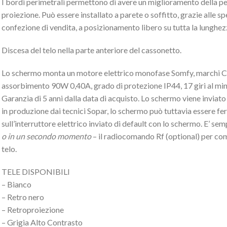
I bordi perimetrali permettono di avere un miglioramento della pe
proiezione. Può essere installato a parete o soffitto, grazie alle spec
confezione di vendita, a posizionamento libero su tutta la lunghez
Discesa del telo nella parte anteriore del cassonetto.
Lo schermo monta un motore elettrico monofase Somfy, marchi 
assorbimento 90W 0,40A, grado di protezione IP44, 17 giri al minu
Garanzia di 5 anni dalla data di acquisto. Lo schermo viene inviato 
in produzione dai tecnici Sopar, lo schermo può tuttavia essere 
sull’interruttore elettrico inviato di default con lo schermo. E’ se
o in un secondo momento
– il radiocomando Rf (optional) per com
telo.
TELE DISPONIBILI
– Bianco
– Retro nero
– Retroproiezione
– Grigia Alto Contrasto