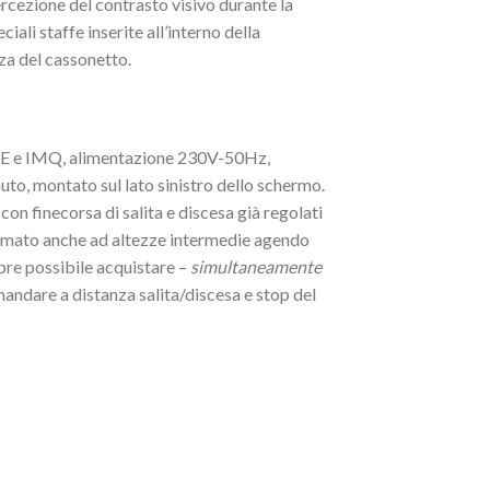
rcezione del contrasto visivo durante la
iali staffe inserite all’interno della
za del cassonetto.
CE e IMQ, alimentazione 230V-50Hz,
to, montato sul lato sinistro dello schermo.
con finecorsa di salita e discesa già regolati
fermato anche ad altezze intermedie agendo
mpre possibile acquistare –
simultaneamente
andare a distanza salita/discesa e stop del