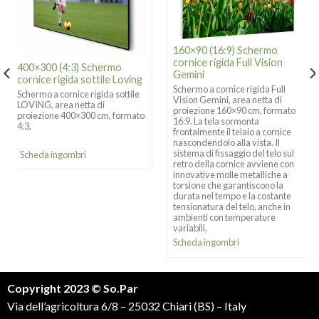
160×90 (16:9) Schermo
cornice rigida Full Vision
400×300 (4:3) Schermo
Gemini
cornice rigida sottile Loving
Schermo a cornice rigida Full
Schermo a cornice rigida sottile
Vision Gemini, area netta di
LOVING, area netta di
proiezione 160×90 cm, formato
proiezione 400×300 cm, formato
16:9. La tela sormonta
4:3.
frontalmente il telaio a cornice
nascondendolo alla vista. Il
sistema di fissaggio del telo sul
Scheda ingombri
retro della cornice avviene con
innovative molle metalliche a
torsione che garantiscono la
durata nel tempo e la costante
tensionatura del telo, anche in
ambienti con temperature
variabili.
Scheda ingombri
Copyright 2023 © So.Par
Via dell’agricoltura 6/8 – 25032 Chiari (BS) – Italy