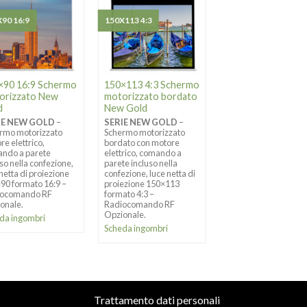
90 16:9
150X113 4:3
190X143 4:3
×90 16:9 Schermo
150×113 4:3 Schermo
190×143 4:3 Sche
orizzato New
motorizzato bordato
motorizzato bord
d
New Gold
New Gold
IE NEW GOLD
–
SERIE NEW GOLD
–
SERIE NEW GOLD
–
rmo motorizzato
Schermo motorizzato
Schermo motorizzato
re elettrico,
bordato con motore
bordato con motore
ndo a parete
elettrico, comando a
elettrico, comando a
uso nella confezione,
parete incluso nella
parete incluso nella
 netta di proiezione
confezione, luce netta di
confezione, luce netta
90 formato 16:9 –
proiezione 150×113
proiezione 190×143
iocomando RF
formato 4:3 –
formato 4:3 –
onale.
Radiocomando RF
Radiocomando RF
Opzionale.
Opzionale.
da ingombri
Scheda ingombri
Scheda Ingombri
Trattamento dati personali