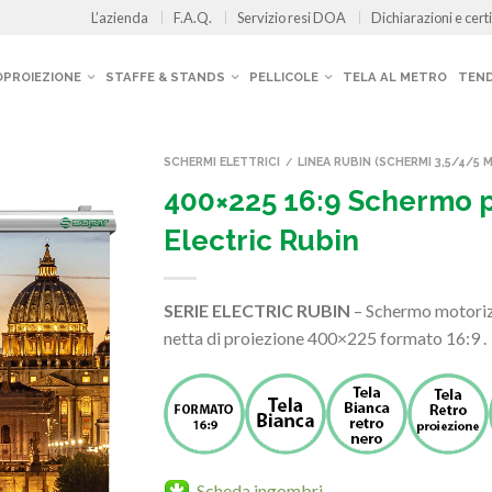
L’azienda
F.A.Q.
Servizio resi DOA
Dichiarazioni e certi
OPROIEZIONE
STAFFE & STANDS
PELLICOLE
TELA AL METRO
TEND
SCHERMI ELETTRICI
LINEA RUBIN (SCHERMI 3,5/4/5 M
/
400×225 16:9 Schermo 
Electric Rubin
SERIE ELECTRIC RUBIN
– Schermo motoriz
netta di proiezione 400×225 formato 16:9 .
Scheda ingombri