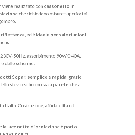
r
viene realizzato con
cassonetto in
oiezione
che richiedono misure superiori ai
gombro.
 riflettenza
, ed è
ideale per sale riunioni
iere
.
ne 230V-50Hz, assorbimento 90W 0,40A,
tro dello schermo.
odotti Sopar, semplice e rapida
, grazie
ello stesso schermo sia
a parete che a
n Italia
. Costruzione, affidabilità ed
e la
luce netta di proiezione è pari a
 a 181 pollici
.