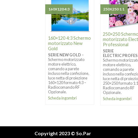
X180 1:1
160X120 4:3
250X250 1:1
250×250 Scherm
×180 1:1 Schermo
160×120 4:3 Schermo
motorizzato Elect
torizzato New
motorizzato New
Professional
ld
Gold
SERIE
RIE NEW GOLD
–
SERIE NEW GOLD
–
ELECTRIC PROFE
ermo motorizzato
Schermo motorizzato
Schermo motorizzat
re elettrico,
motore elettrico,
motore elettrico,
ando a parete
comando a parete
comando a parete
uso nella confezione,
incluso nella confezione,
incluso nella confezi
 netta di proiezione
luce netta di proiezione
luce netta di proiezi
×180 formato 1:1 –
160×120 formato 4:3 –
250×250 formato 1:
iocomando RF
Radiocomando RF
Radiocomando RF
ionale.
Opzionale.
Opzionale.
eda ingombri
Scheda ingombri
Scheda ingombri
Copyright 2023 © So.Par