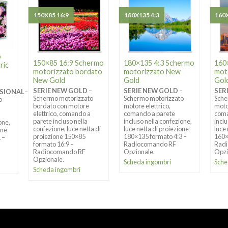
150X85 16:9
180X135 4:3
160X
o
150×85 16:9 Schermo
180×135 4:3 Schermo
160
ric
motorizzato bordato
motorizzato New
mot
New Gold
Gold
Gol
SERIE NEW GOLD
–
SERIE NEW GOLD
–
SER
SSIONAL
–
Schermo motorizzato
Schermo motorizzato
Sche
o
bordato con motore
motore elettrico,
moto
elettrico, comando a
comando a parete
coma
parete incluso nella
incluso nella confezione,
incl
one,
confezione, luce netta di
luce netta di proiezione
luce
one
proiezione 150×85
180×135 formato 4:3 –
160×
1 –
formato 16:9 –
Radiocomando RF
Rad
Radiocomando RF
Opzionale.
Opzi
Opzionale.
Scheda ingombri
Sche
Scheda ingombri