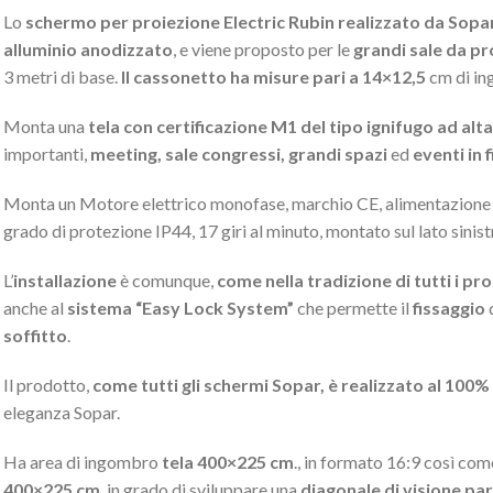
Lo
schermo per proiezione Electric Rubin realizzato da Sopa
alluminio anodizzato
, e viene proposto per le
grandi sale da pr
3 metri di base.
Il cassonetto ha misure pari a 14×12,5
cm di in
Monta una
tela con certificazione M1 del tipo ignifugo ad alta
importanti,
meeting, sale congressi, grandi spazi
ed
eventi in f
Monta un Motore elettrico monofase, marchio CE, alimentazio
grado di protezione IP44, 17 giri al minuto, montato sul lato sinis
L’
installazione
è comunque,
come nella tradizione di tutti i pr
anche al
sistema “Easy Lock System”
che permette il
fissaggio
d
soffitto
.
Il prodotto,
come tutti gli schermi Sopar, è realizzato al 100% i
eleganza Sopar.
Ha area di ingombro
tela 400×225 cm
., in formato 16:9 così com
400×225 cm
, in grado di sviluppare una
diagonale di visione pari