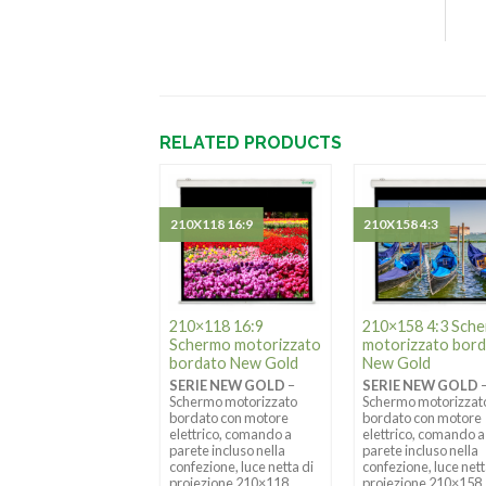
RELATED PRODUCTS
X135 4:3
210X118 16:9
210X158 4:3
×135 4:3 Schermo
210×118 16:9
210×158 4:3 Sch
torizzato New
Schermo motorizzato
motorizzato bor
ld
bordato New Gold
New Gold
RIE NEW GOLD
–
SERIE NEW GOLD
–
SERIE NEW GOLD
ermo motorizzato
Schermo motorizzato
Schermo motorizzat
re elettrico,
bordato con motore
bordato con motore
ando a parete
elettrico, comando a
elettrico, comando a
uso nella confezione,
parete incluso nella
parete incluso nella
 netta di proiezione
confezione, luce netta di
confezione, luce nett
×135 formato 4:3 –
proiezione 210×118
proiezione 210×158