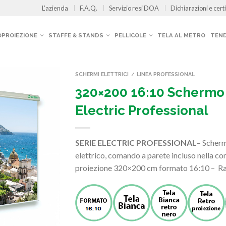
L’azienda
F.A.Q.
Servizio resi DOA
Dichiarazioni e certi
OPROIEZIONE
STAFFE & STANDS
PELLICOLE
TELA AL METRO
TEND
SCHERMI ELETTRICI
LINEA PROFESSIONAL
/
320×200 16:10 Schermo
Electric Professional
SERIE ELECTRIC PROFESSIONAL
– Scher
elettrico, comando a parete incluso nella con
proiezione 320×200 cm formato 16:10 – R