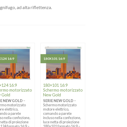
ignifugo, ad alta riflettenza.
124 16:9
180X101 16:9
160X90 16:9
×124 16:9
180×101 16:9
160×90 16:9 Sche
ermo motorizzato
Schermo motorizzato
motorizzato New
 Gold
New Gold
Gold
IE NEW GOLD
–
SERIE NEW GOLD
–
SERIE NEW GOLD
–
rmo motorizzato
Schermo motorizzato
Schermo motorizzato
re elettrico,
motore elettrico,
motore elettrico,
ndo a parete
comando a parete
comando a parete
uso nella confezione,
incluso nella confezione,
incluso nella confezio
 netta di proiezione
luce netta di proiezione
luce netta di proiezio
124 formato 16:9 –
180×101 formato 16:9 –
160×90 formato 16:9