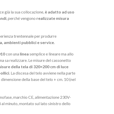
e già la sua collocazione,
è adatto ad uso
andi
, perché vengono
realizzate misura
perienza trentennale per produrre
, ambienti pubblici e service
.
010
con una
linea
semplice e lineare ma allo
ana sa realizzare. Le misure del cassonetto
isure della tela di 320×200 cm di luce
ollici
. La discesa del telo avviene nella parte
 dimensione della base del telo + cm. 10 (nel
nofase, marchio CE, alimentazione 230V-
l minuto, montato sul lato sinistro dello