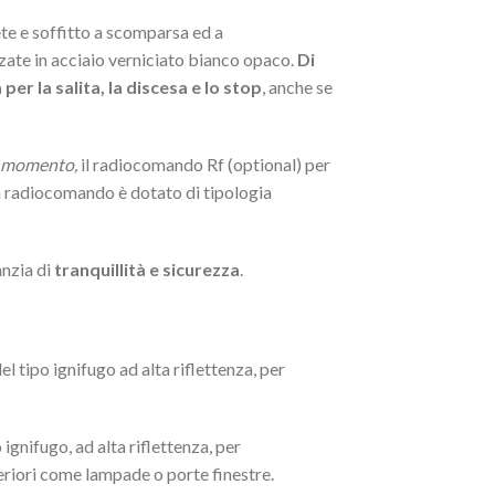
te e soffitto a scomparsa ed a
zate in acciaio verniciato bianco opaco.
Di
r la salita, la discesa e lo stop
, anche se
o momento,
il radiocomando Rf (optional) per
on radiocomando è dotato di tipologia
nzia di
tranquillità e sicurezza
.
l tipo ignifugo ad alta riflettenza, per
ignifugo, ad alta riflettenza, per
steriori come lampade o porte finestre.