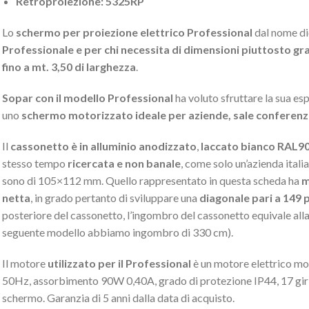
Retroproiezione: 5325RP
Lo
schermo per proiezione elettrico Professional
dal nome dic
Professionale e per chi necessita di dimensioni piuttosto gr
fino a mt. 3,50 di larghezza
.
Sopar con il modello Professional
ha voluto sfruttare la sua es
uno
schermo motorizzato ideale per aziende, sale conferenza
Il
cassonetto è in alluminio anodizzato
,
laccato bianco RAL9
stesso tempo
ricercata e non banale
, come solo un’azienda itali
sono di 105×112 mm. Quello rappresentato in questa scheda ha
m
netta
, in grado pertanto di sviluppare una
diagonale pari a 149 p
posteriore del cassonetto, l’ingombro del cassonetto equivale alla
seguente modello abbiamo ingombro di 330 cm).
Il motore
utilizzato per il Professional
è un motore elettrico mo
50Hz, assorbimento 90W 0,40A, grado di protezione IP44, 17 giri a
schermo. Garanzia di 5 anni dalla data di acquisto.