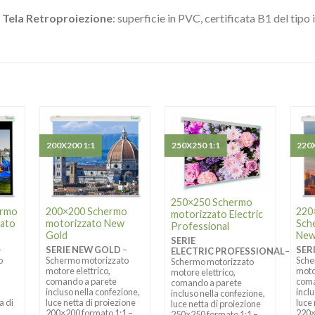
Tela Retroproiezione
: superficie in PVC, certificata B1 del tipo 
200X200 1:1
250X250 1:1
220X
250×250 Schermo
ermo
200×200 Schermo
220
motorizzato Electric
dato
motorizzato New
Sch
Professional
Gold
New
SERIE
–
SERIE NEW GOLD
–
SER
ELECTRIC PROFESSIONAL
–
o
Schermo motorizzato
Sche
Schermo motorizzato
motore elettrico,
moto
motore elettrico,
comando a parete
coma
comando a parete
incluso nella confezione,
incl
incluso nella confezione,
a di
luce netta di proiezione
luce
luce netta di proiezione
200×200 formato 1:1 –
220×
250×250 formato 1:1 –