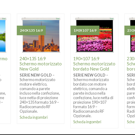
240X135 16:9
190X107 16:9
230X
ermo
240×135 16:9
190×107 16:9
230
Schermo motorizzato
Schermo motorizzato
Sch
New Gold
bordato New Gold
bor
–
SERIE NEW GOLD
–
SERIE NEW GOLD
–
SER
o
Schermo motorizzato
Schermo motorizzato
Sche
motore elettrico,
bordato con motore
bord
comando a parete
elettrico, comando a
elet
one,
incluso nella confezione,
parete incluso nella
pare
one
luce netta di proiezione
confezione, luce netta di
confe
3 –
240×135 formato 16:9 –
proiezione 190×107
proi
Radiocomando RF
formato 16:9 –
form
Opzionale.
Radiocomando RF
Rad
Opzionale.
Opzi
Scheda ingombri
Scheda ingombri
Sche