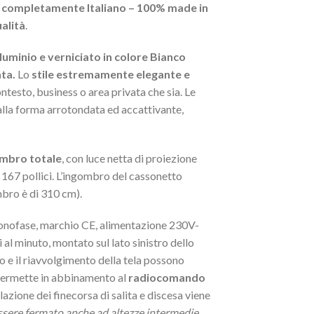
completamente Italiano – 100% made in
alità
.
lluminio e verniciato in colore Bianco
ta.
Lo
stile estremamente elegante e
ontesto, business o area privata che sia. Le
dalla forma arrotondata ed accattivante,
ombro totale
, con luce netta di proiezione
 167 pollici. L’ingombro del cassonetto
mbro è di 310 cm).
monofase, marchio CE, alimentazione 230V-
l minuto, montato sul lato sinistro dello
o e il riavvolgimento della tela possono
ermette in abbinamento al
radiocomando
lazione dei finecorsa di salita e discesa viene
ssere fermato anche ad altezze intermedie.