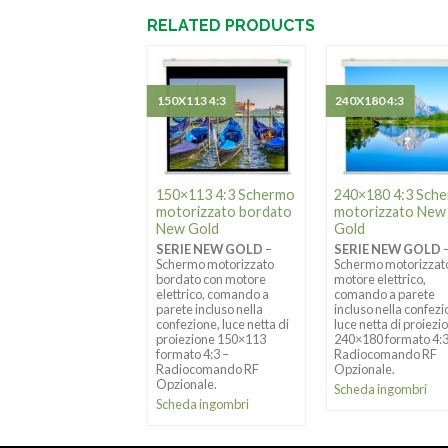
RELATED PRODUCTS
X120 4:3
150X113 4:3
240X180 4:3
×120 4:3 Schermo
150×113 4:3 Schermo
240×180 4:3 Sch
torizzato New
motorizzato bordato
motorizzato New
ld
New Gold
Gold
RIE NEW GOLD
–
SERIE NEW GOLD
–
SERIE NEW GOLD
ermo motorizzato
Schermo motorizzato
Schermo motorizzat
re elettrico,
bordato con motore
motore elettrico,
ando a parete
elettrico, comando a
comando a parete
uso nella confezione,
parete incluso nella
incluso nella confezi
 netta di proiezione
confezione, luce netta di
luce netta di proiezi
×120 formato 4:3 –
proiezione 150×113
240×180 formato 4:
iocomando RF
formato 4:3 –
Radiocomando RF
ionale.
Radiocomando RF
Opzionale.
Opzionale.
eda ingombri
Scheda ingombri
Scheda ingombri