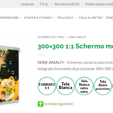
L’azienda
F.A.Q.
Servizio resi DOA
Dichiarazioni e certi
OPROIEZIONE
STAFFE & STANDS
PELLICOLE
TELA AL METRO
TEND
SCHERMI ELETTRICI
LINEA AMALFI
/
300×300 1:1 Schermo mo
SERIE AMALFI
– Schermo motorizzato moto
integrato luce netta di proiezione 300×300 
Scheda ingombri