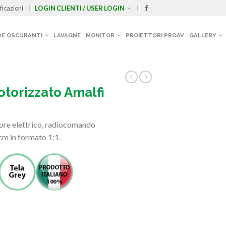
ficazioni
LOGIN CLIENTI / USER LOGIN
E OSCURANTI
LAVAGNE
MONITOR
PROIETTORI PROAV
GALLERY
torizzato Amalfi
re elettrico, radiocomando
cm in formato 1:1.