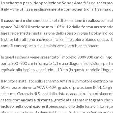
Lo
schermo per videoproiezione Sopar Amalfi
è uno
schermo 
Italy
– che
utilizza esclusivamente componenti di altissima qu
Il
cassonetto
che contiene la tela di proiezione
è realizzato in a
opaco RAL9010 sezione mm. 105×112 dalla forma arrotonda
lineare
permette l’installazione dello stesso in ogni tipologia di c
testate laterali sono anch’esse in alluminio colore bianco opaco, 
come il contrappeso in alluminio verniciato bianco opaco.
In questa scheda viene presentato il modello
300×300 cm di ing
pari a 300×300 cm in formato 1:1 e una diagonale di visione pari a
equivale alla larghezza del telo + 10 cm (in questo modello l’ingo
Il Motore installato sullo schermo Amalfi è un motore elettrico 
50Hz, assorbimento 90W 0,40A, grado di protezione IP44, 17 giri a
schermo. Garanzia di 5 anni dalla data di acquisto. Lo srotolament
essere
comandati a distanza
, grazie al
sistema integrato
che p
incluso nella confezione
il pieno controllo delle funzioni. La rego
già realizzata in produzione dai tecnici,
tuttavia lo schermo può e