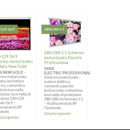
129 16:9
280X280 1:1
200X150 4:3
280×280 1:1 Schermo
×129 16:9
200×150 4:3 Sche
motorizzato Electric
ermo motorizzato
motorizzato New
Professional
dato New Gold
Gold
SERIE
IE NEW GOLD
–
SERIE NEW GOLD
–
ELECTRIC PROFESSIONAL
–
rmo motorizzato
Schermo motorizzato
Schermo motorizzato
ato con motore
motore elettrico,
motore elettrico,
trico, comando a
comando a parete
comando a parete
te incluso nella
incluso nella confezio
incluso nella confezione,
zione, luce netta di
luce netta di proiezio
luce netta di proiezione
ezione 230×129
200×150 formato 4:3
280×280 cm formato 1:1
ato 16:9 –
Radiocomando RF
– Radiocomando RF
iocomando RF
Opzionale.
Opzionale.
onale.
Scheda ingombri
Scheda ingombri
da ingombri