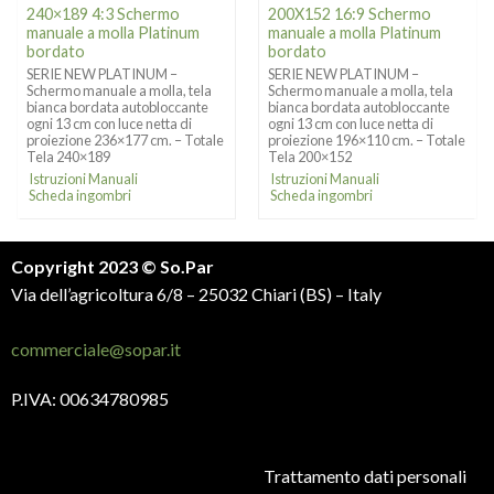
240×189 4:3 Schermo
200X152 16:9 Schermo
manuale a molla Platinum
manuale a molla Platinum
bordato
bordato
SERIE NEW PLATINUM –
SERIE NEW PLATINUM –
Schermo manuale a molla, tela
Schermo manuale a molla, tela
bianca bordata autobloccante
bianca bordata autobloccante
ogni 13 cm con luce netta di
ogni 13 cm con luce netta di
proiezione 236×177 cm. – Totale
proiezione 196×110 cm. – Totale
Tela 240×189
Tela 200×152
Istruzioni Manuali
Istruzioni Manuali
Scheda ingombri
Scheda ingombri
Copyright 2023 © So.Par
Via dell’agricoltura 6/8 – 25032 Chiari (BS) – Italy
commerciale@sopar.it
P.IVA: 00634780985
Trattamento dati personali