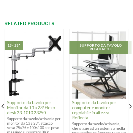
RELATED PRODUCTS
13 - 23"
SUPPORTO DA TAVOLO
REGOLABILE
Supporto da tavolo per
Supporto da tavolo per
Monitor da 13 a 23″ Flexo
computer e monitor
desk 23-1010 23250
regolabile in altezza
Reflecta
Supporto da tavolo/scrivania per
monitor da 13 a 23″, attacco
Supporto da tavolo/scrivania,
vesa 75×75 e 100×100 con peso
che grazie ad un sistema a molla
massimo supportato 8 Kg.
pneumatica, può essere regolata