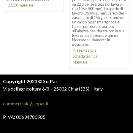
su 22 diverse altezze di lavoro
23250 manuale
(da 106 a 500 mm). Lo spazio di
lavoro (960×615 mm, carico del
cuscinetto di 15 kg) offre anche
un vassoio per smartphone e
tablet, può essere portato
all’altezza desiderata con la sua
leva di regolazione, e quindi
bloccato saldamente in
posizione.
Presentazione
Scheda tecnica
Manuale
Copyright 2023 © So.Par
Via dell’agricoltura 6/8 – 25032 Chiari (BS) – Italy
commerciale@sopar.it
P.IVA: 00634780985