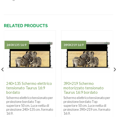
RELATED PRODUCTS
240X135 16:9
390X219 16:9
240×135 Schermo elettrico
390×219 Schermo
tensionato Taurus 16:9
motorizzato tensionato
bordato
Taurus 16:9 bordato
Schermo elettrico tensionato per
Schermo elettrico tensionato per
proiezione bordato Top
proiezione bordato Top
superiore 50 cm. Luce netta di
superiore 50 cm. Luce netta di
proiezione 240×135 cm. formato
proiezione 390×219 cm. formato
16:9.
16:9.