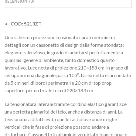
RECENSIONI (0)
COD: 5213ZT
Uno schermo proiezione tensionato curato nei minimi
dettagli con un cassonetto di design dalla forma stondata;
elegante, silenzioso, in grado di adattarsi perfettamente a
qualsiasi genere di ambiente, tanto domestico quanto
lavorativo. Luce netta di proiezione 210×158 cm, in grado di
sviluppare una diagonale pari a 103″. L’area netta è circondata
da 5 cm neri di bordi perimetrali e 20 cm di top drop
superiore, per un totale tela di 220×183 cm.
La tensionatura laterale tramite cordino elastico garantisce
una perfetta planarità del telo, anche a distanza di anni. La
tensionatura difatti evita quelle fastidiose onde e righe
verticali che in fase di proiezione possono andare a
disturbare. Cassonetto in alluminio verniciato bianco opaco