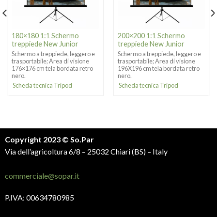
180×180 1:1 Schermo
200×200 1:1 Schermo
treppiede New Junior
treppiede New Junior
Schermo a treppiede, leggero e
Schermo a treppiede, leggero e
trasportabile; Area di visione
trasportabile; Area di visione
176×176 cm tela bordata retro
196X196 cm tela bordata retro
nero.
nero.
Scheda tecnica Tripod
Scheda tecnica Tripod
Copyright 2023 © So.Par
Via dell’agricoltura 6/8 – 25032 Chiari (BS) – Italy
commerciale@sopar.it
P.IVA: 00634780985