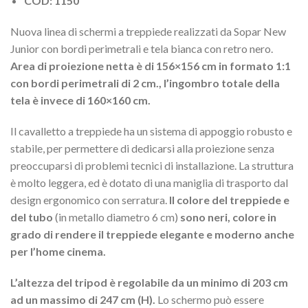
COD: 1150
Nuova linea di schermi a treppiede realizzati da Sopar New
Junior con bordi perimetrali e tela bianca con retro nero.
Area di proiezione netta è di 156×156 cm in formato 1:1
con bordi perimetrali di 2 cm., l’ingombro totale della
tela è invece di 160×160 cm.
Il cavalletto a treppiede ha un sistema di appoggio robusto e
stabile, per permettere di dedicarsi alla proiezione senza
preoccuparsi di problemi tecnici di installazione. La struttura
è molto leggera, ed è dotato di una maniglia di trasporto dal
design ergonomico con serratura.
Il colore del treppiede e
del tubo
(in metallo diametro 6 cm)
sono neri, colore in
grado di rendere il treppiede elegante e moderno anche
per l’home cinema.
L’altezza del tripod è regolabile da un minimo di 203 cm
ad un massimo di 247 cm (H).
Lo schermo può essere