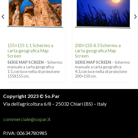
155×155 1:1 Schermo a
200×150 4:3 Schermo a
carta geografica Map
carta geografica Map
Screen
Screen
SERIE MAP SCREEN
– Schermo
SERIE MAP SCREEN
– Schermo
manuale a carta geografica
manuale a carta geografica
1:1,con luce netta di proiezione
4:3,con luce netta di proiezione
155X155 cm.
200×150 cm.
Copyright 2023 © So.Par
Via dell’agricoltura 6/8 – 25032 Chiari (BS) – Italy
commerciale@sopar.it
P.IVA: 00634780985