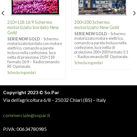
210×118 16:9 Schermo
200×200 Schermo
motorizzato bordato New
motorizzato New Gold
Gold
SERIE NEW GOLD
– Schermo
motorizzato motore elettrico,
SERIE NEW GOLD
– Schermo
comando a parete incluso nella
motorizzato bordato con motore
confezione, luce netta di
elettrico, comando a parete
proiezione 200×200 formato 1:1
incluso nella confezione, luce
– Radiocomando RF Opzionale.
netta di proiezione 210×118
formato 16:9 – Radiocomando
Scheda ingombri
RF Opzionale.
Scheda ingombri
Copyright 2023 © So.Par
Via dell’agricoltura 6/8 – 25032 Chiari (BS) – Italy
commerciale@sopar.it
P.IVA: 00634780985