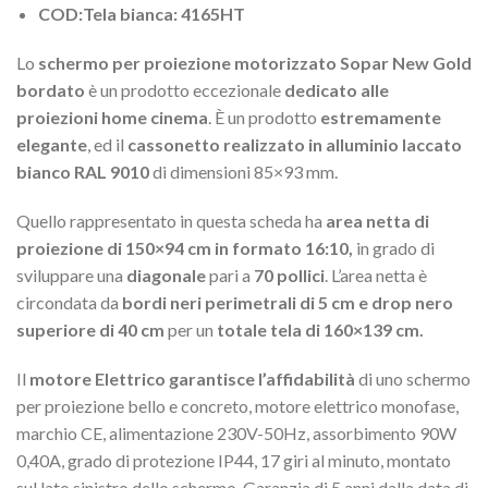
COD:Tela bianca: 4165HT
Lo
schermo per proiezione motorizzato Sopar New Gold
bordato
è un prodotto eccezionale
dedicato alle
proiezioni home cinema
. È un prodotto
estremamente
elegante
, ed il
cassonetto realizzato in alluminio laccato
bianco RAL 9010
di dimensioni 85×93 mm.
Quello rappresentato in questa scheda ha
area netta di
proiezione di 150×94 cm in formato 16:10,
in grado di
sviluppare una
diagonale
pari a
70 pollici
. L’area netta è
circondata da
bordi neri perimetrali di 5 cm e drop nero
superiore di 40 cm
per un
totale tela di 160×139 cm.
Il
motore Elettrico garantisce l’affidabilità
di uno schermo
per proiezione bello e concreto, motore elettrico monofase,
marchio CE, alimentazione 230V-50Hz, assorbimento 90W
0,40A, grado di protezione IP44, 17 giri al minuto, montato
sul lato sinistro dello schermo. Garanzia di 5 anni dalla data di