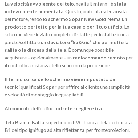
La
velocità avvolgente del telo
, negli ultimi anni,
è stata
notevolmente aumentata
. Questo, unito alla silenziosità
del motore, rendo
lo schermo Sopar New Gold Nema un
prodotto perfetto per la tua casa o per il tuo ufficio
. Lo
schermo viene inviato completo di staffe per installazione a
parete/soffitto e
un deviatore “Su&Giù” che permette la
salita o la discesa della tela
. È comunque possibile
acquistare – opzionalmente – un
radiocomando remoto
per
il controllo a distanza dello schermo da proiezione.
Il
fermo corsa dello schermo viene impostato dai
tecnici
qualificati
Sopar
per offrire al cliente una semplicità
e velocità di montaggio ineguagliabili.
Al momento dell’ordine
potrete scegliere tra
:
Tela Bianco Balta
: superficie in PVC bianca. Tela certificata
B1 del tipo ignifugo ad alta riflettenza, per fronteproiezioni.