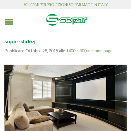
SCHERMI PER PROIEZIONI SO.PAR MADE IN ITALY
sopar-slide4
Pubblicato
Ottobre 28, 2015
alle
1400 × 800
in
Home page