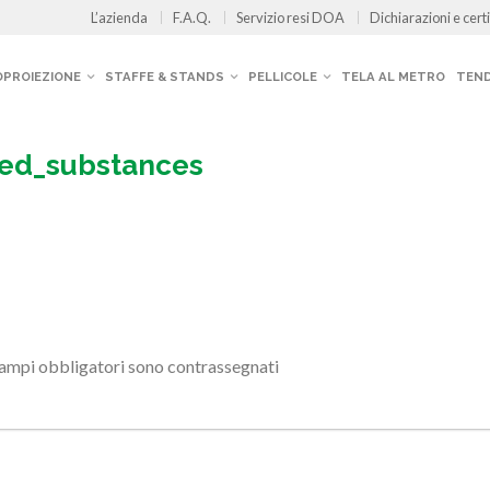
L’azienda
F.A.Q.
Servizio resi DOA
Dichiarazioni e certi
OPROIEZIONE
STAFFE & STANDS
PELLICOLE
TELA AL METRO
TEND
ned_substances
campi obbligatori sono contrassegnati