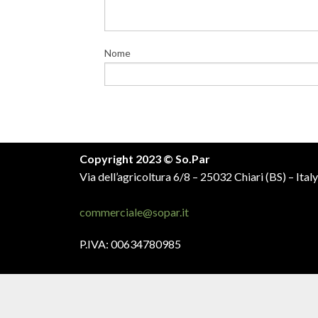
Nome
Copyright 2023 © So.Par
Via dell’agricoltura 6/8 – 25032 Chiari (BS) – Italy
commerciale@sopar.it
P.IVA: 00634780985